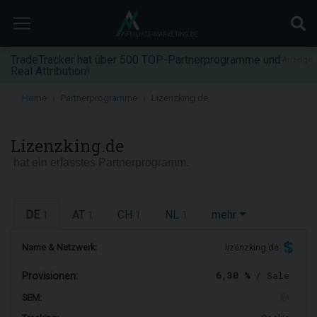
TradeTracker hat über 500 TOP-Partnerprogramme und
Anzeige
Real Attribution!
Home
Partnerprogramme
Lizenzking.de
Lizenzking.de
hat ein erfasstes Partnerprogramm.
DE
AT
CH
NL
mehr
1
1
1
1
Name & Netzwerk:
lizenzking.de
6,30 %
/ Sale
Provisionen:
SEM: