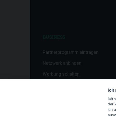
BUSINESS
Partnerprogramm eintragen
Netzwerk anbinden
Werbung schalten
Affiliate-Newsletter
Ich
Merchant-Newsletter
Ich 
der 
ich 
ausw