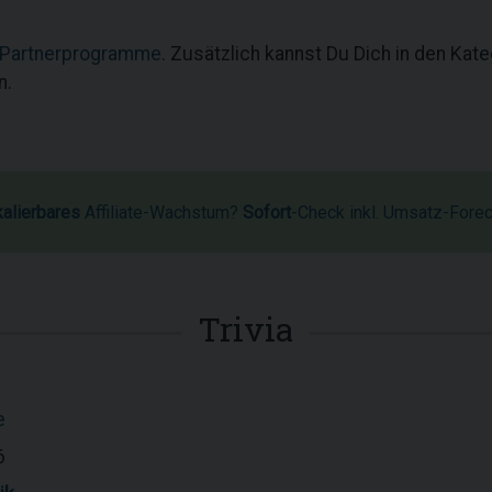
 Partnerprogramme
. Zusätzlich kannst Du Dich in den Kat
n.
kalierbares
Affiliate-Wachstum?
Sofort
-Check inkl. Umsatz-Fore
Trivia
e
6