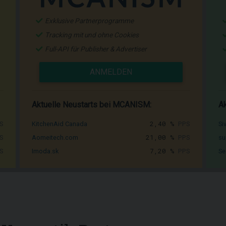
Exklusive Partnerprogramme
Tracking mit und ohne Cookies
Full-API für Publisher & Advertiser
ANMELDEN
Aktuelle Neustarts bei MCANISM:
Ak
S
2,40 %
PPS
KitchenAid Canada
Si
S
21,00 %
PPS
Aomeitech.com
su
S
7,20 %
PPS
Imoda.sk
Se