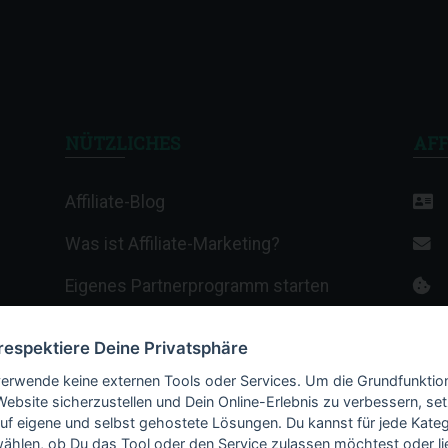
NÜTZLICHES
AFF
Affiliate-Blog
Was ist Affiliate-Marketing?
Eigenes Partnerprogramm starten
Affiliate-Wiki
 respektiere Deine Privatsphäre
Termine & Veranstaltungen
verwende keine externen Tools oder Services. Um die Grundfunktio
Website sicherzustellen und Dein Online-Erlebnis zu verbessern, set
Webhosting-Anbieter
auf eigene und selbst gehostete Lösungen. Du kannst für jede Kateg
ählen, ob Du das Tool oder den Service zulassen möchtest oder li