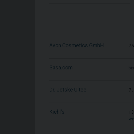
Avon Cosmetics GmbH
75
Sasa.com
bis
Dr. Jetske Ultee
7,
Kiehl's
13
we