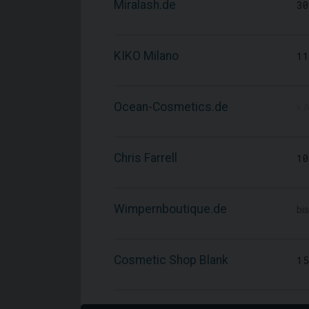
Miralash.de
30
KIKO Milano
11
Ocean-Cosmetics.de
k.A
Chris Farrell
10
Wimpernboutique.de
bis
Cosmetic Shop Blank
15