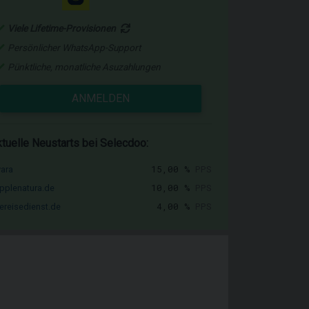
Viele Lifetime-Provisionen
Persönlicher WhatsApp-Support
Pünktliche, monatliche Asuzahlungen
ANMELDEN
tuelle Neustarts bei Selecdoo:
15,00 %
PPS
vara
10,00 %
PPS
pplenatura.de
4,00 %
PPS
ereisedienst.de