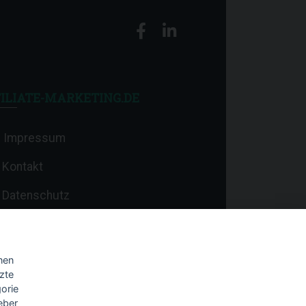
ILIATE-MARKETING.DE
Impressum
Kontakt
Datenschutz
nen
zte
orie
eber