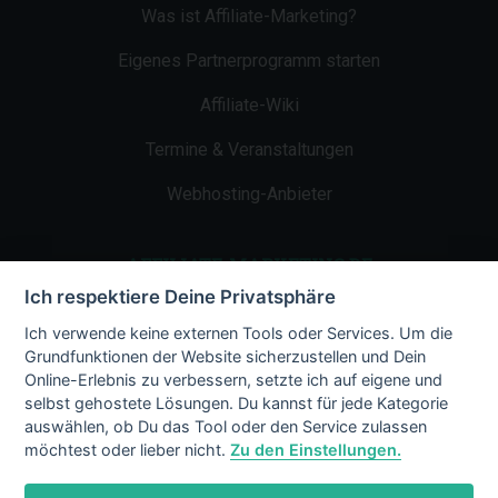
Was ist Affiliate-Marketing?
Eigenes Partnerprogramm starten
Affiliate-Wiki
Termine & Veranstaltungen
Webhosting-Anbieter
AFFILIATE-MARKETING.DE
Ich respektiere Deine Privatsphäre
Impressum
Ich verwende keine externen Tools oder Services. Um die
Grundfunktionen der Website sicherzustellen und Dein
Kontakt
Online-Erlebnis zu verbessern, setzte ich auf eigene und
selbst gehostete Lösungen. Du kannst für jede Kategorie
Datenschutz
auswählen, ob Du das Tool oder den Service zulassen
möchtest oder lieber nicht.
Zu den Einstellungen.