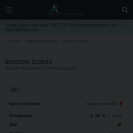
TradeTracker hat über 500 TOP-Partnerprogramme und
Anzeige
Real Attribution!
Home
Partnerprogramme
masson iconic
masson iconic
hat ein erfasstes Partnerprogramm.
DE
1
Name & Netzwerk:
masson iconic DE
8,00 %
/ Sale
Provisionen:
SEM: