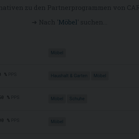
rnativen zu den Partnerprogrammen von CA
➜ Nach '
Möbel
' suchen...
Möbel
0 %
PPS
Haushalt & Garten
Möbel
50 %
PPS
Möbel
Schuhe
00 %
PPS
Möbel