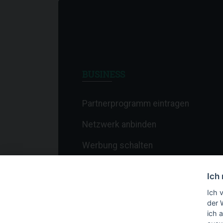
BUSINESS
Partnerprogramm eintragen
Netzwerk anbinden
Werbung schalten
Affiliate-Newsletter
Ich
Merchant-Newsletter
Ich 
der 
ich 