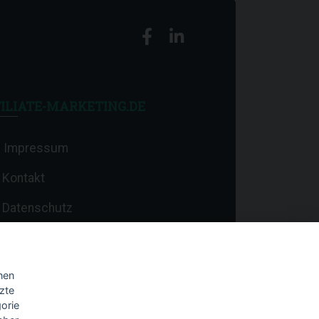
ILIATE-MARKETING.DE
Impressum
Kontakt
Datenschutz
nen
zte
orie