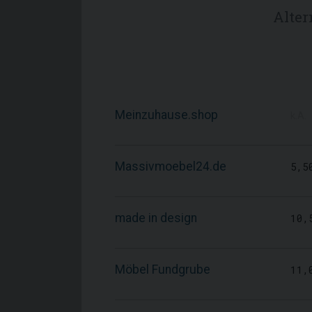
Alte
Meinzuhause.shop
k.A.
Massivmoebel24.de
5,5
made in design
10,
Möbel Fundgrube
11,