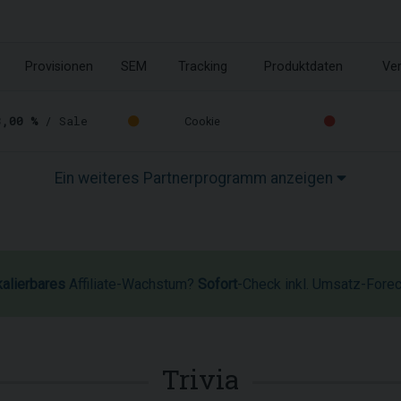
Provisionen
SEM
Tracking
Produktdaten
Ver
8,00 %
/ Sale
Cookie
Ein weiteres Partnerprogramm anzeigen
kalierbares
Affiliate-Wachstum?
Sofort
-Check inkl. Umsatz-Fore
Trivia