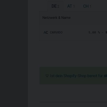
DE
AT
CH
2
1
1
Netzwerk & Name
5,00 % -
CARVIDO
💡 Ist dein Shopify-Shop bereit für
s