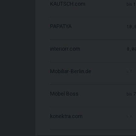
KAUTSCH.com
1
bis
PAPATYA
10,
interiorr.com
8,0
Mobiliar-Berlin.de
k.A.
Möbel Boss
7
bis
konektra.com
k.A.