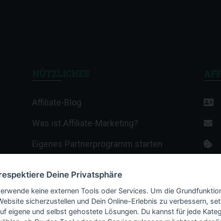
NÜTZLICHES
AFF
Affiliate-Blog
Was ist Affiliate-Marketing?
Eigenes Partnerprogramm starten
Affiliate-Wiki
 respektiere Deine Privatsphäre
Termine & Veranstaltungen
verwende keine externen Tools oder Services. Um die Grundfunktio
Website sicherzustellen und Dein Online-Erlebnis zu verbessern, set
Webhosting-Anbieter
auf eigene und selbst gehostete Lösungen. Du kannst für jede Kateg