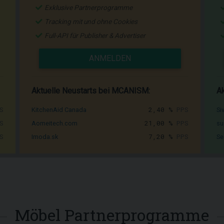
Exklusive Partnerprogramme
Tracking mit und ohne Cookies
Full-API für Publisher & Advertiser
ANMELDEN
Aktuelle Neustarts bei MCANISM:
Ak
S
2,40 %
PPS
KitchenAid Canada
Si
S
21,00 %
PPS
Aomeitech.com
su
S
7,20 %
PPS
Imoda.sk
Se
Möbel Partnerprogramme