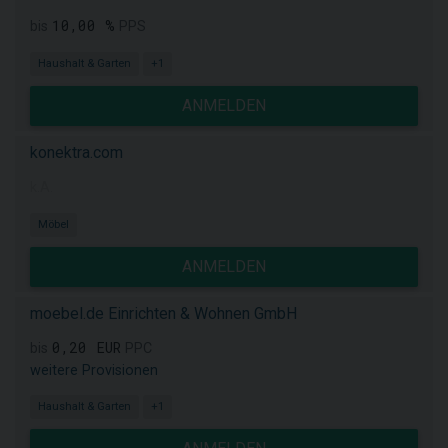
10,00 %
bis
PPS
Haushalt & Garten
+1
ANMELDEN
konektra.com
k.A.
Möbel
ANMELDEN
moebel.de Einrichten & Wohnen GmbH
0,20 EUR
bis
PPC
weitere Provisionen
Haushalt & Garten
+1