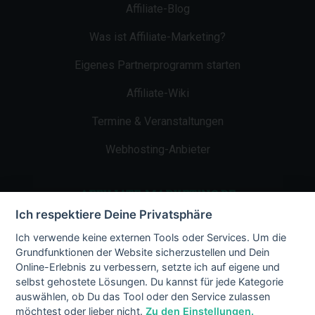
Affiliate-Blog
Was ist Affiliate-Marketing?
Eigenes Partnerprogramm starten
Affiliate-Wiki
Termine & Veranstaltungen
Webhosting-Anbieter
AFFILIATE-MARKETING.DE
Ich respektiere Deine Privatsphäre
Impressum
Ich verwende keine externen Tools oder Services. Um die
Grundfunktionen der Website sicherzustellen und Dein
Kontakt
Online-Erlebnis zu verbessern, setzte ich auf eigene und
selbst gehostete Lösungen. Du kannst für jede Kategorie
Datenschutz
auswählen, ob Du das Tool oder den Service zulassen
möchtest oder lieber nicht.
Zu den Einstellungen.