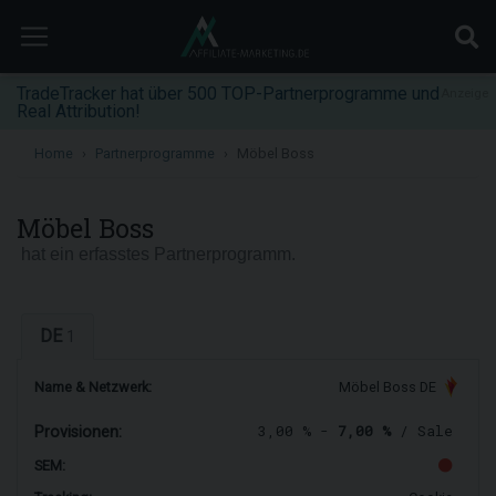
TradeTracker hat über 500 TOP-Partnerprogramme und
Anzeige
Real Attribution!
Home
Partnerprogramme
Möbel Boss
Möbel Boss
hat ein erfasstes Partnerprogramm.
DE
1
Name & Netzwerk:
Möbel Boss DE
3,00 % -
7,00 %
/ Sale
Provisionen:
SEM: