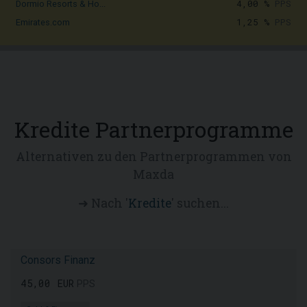
4,00 %
PPS
Dormio Resorts & Ho...
1,25 %
PPS
Emirates.com
Kredite Partnerprogramme
Alternativen zu den Partnerprogrammen von
Maxda
➜ Nach '
Kredite
' suchen...
Consors Finanz
45,00 EUR
PPS