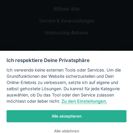
Affiliate-Wiki
Termine & Veranstaltungen
Webhosting-Anbieter
AFFILIATE-MARKETING.DE
Ich respektiere Deine Privatsphäre
Impressum
Ich verwende keine externen Tools oder Services. Um die
Grundfunktionen der Website sicherzustellen und Dein
Kontakt
Online-Erlebnis zu verbessern, setzte ich auf eigene und
selbst gehostete Lösungen. Du kannst für jede Kategorie
Datenschutz
auswählen, ob Du das Tool oder den Service zulassen
möchtest oder lieber nicht.
Zu den Einstellungen.
Alle akzeptieren
© 2002 - 2026 Copyright by Affiliate-
Alle ablehnen
Marketing.de