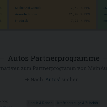
S
2,40 %
PPS
KitchenAid Canada
Si
S
21,00 %
PPS
Aomeitech.com
su
S
7,20 %
PPS
Imoda.sk
me
Autos Partnerprogramme
rnativen zum Partnerprogramm von MeinAu
➜ Nach '
Autos
' suchen...
R
PPS
Urlaub & Reisen
Kraftfahrzeuge & Zubehör