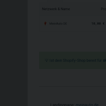
Netzwerk & Name
Pro
10,00 €
MeinAuto DE
💡 Ist dein Shopify-Shop bereit für
s
Landingpage:
meinauto.de