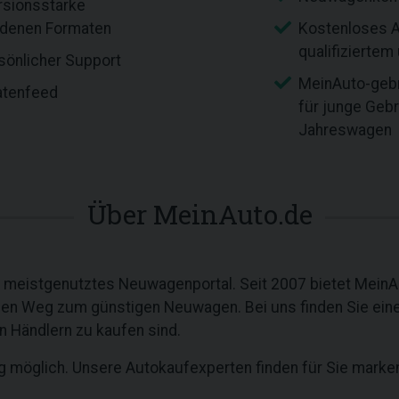
rsionsstarke
edenen Formaten
Kostenloses A
qualifizierte
sönlicher Support
MeinAuto-geb
atenfeed
für junge Geb
Jahreswagen
Über MeinAuto.de
 meistgenutztes Neuwagenportal. Seit 2007 bietet MeinA
alen Weg zum günstigen Neuwagen. Bei uns finden Sie ein
n Händlern zu kaufen sind.
ng möglich. Unsere Autokaufexperten finden für Sie mark