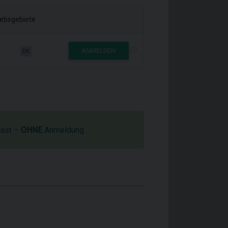
iebsgebiete
ANMELDEN
DE
cast –
OHNE
Anmeldung.