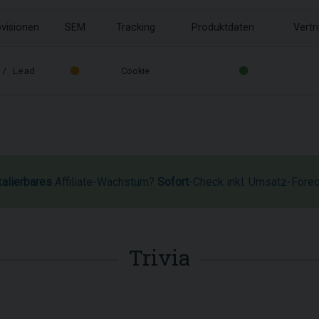
visionen
SEM
Tracking
Produktdaten
Vertr
/ Lead
Cookie
kalierbares
Affiliate-Wachstum?
Sofort
-Check inkl. Umsatz-Fore
Trivia