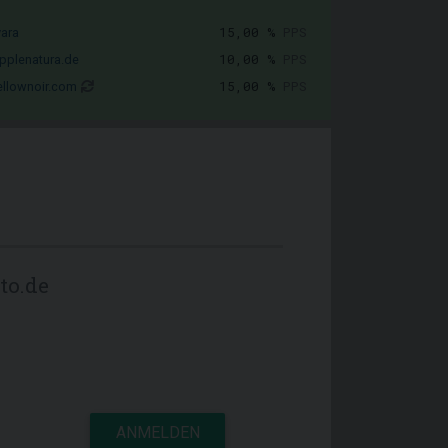
15,00 %
PPS
vara
10,00 %
PPS
pplenatura.de
15,00 %
PPS
llownoir.com
to.de
ANMELDEN