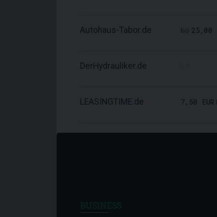
Autohaus-Tabor.de
25,00 
bis
DerHydrauliker.de
k.A.
LEASINGTIME.de
7,50 EUR
BUSINESS