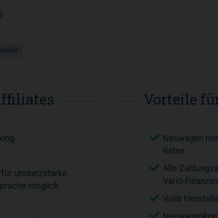
0
ubehör
ffiliates
Vorteile f
king
Neuwagen mit 
Raten
Alle Zahlungsa
n für umsatzstarke
Vario-Finanzie
sprache möglich
Volle Herstell
Neuwagenkonf