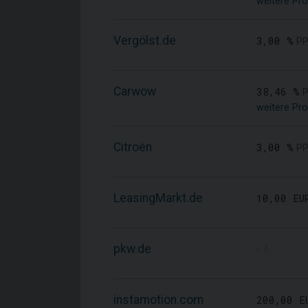
weitere Pro
Vergölst.de
3,00 %
PP
Carwow
38,46 %
P
weitere Pro
Citroën
3,00 %
PP
LeasingMarkt.de
10,00 EU
pkw.de
k.A.
instamotion.com
200,00 E