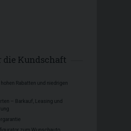
ür die Kundschaft
hohen Rabatten und niedrigen
rten – Barkauf, Leasing und
rung
ergarantie
igurator zum Wunschauto