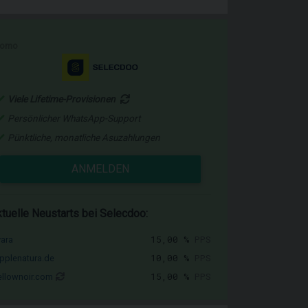
romo
Viele Lifetime-Provisionen
Persönlicher WhatsApp-Support
Pünktliche, monatliche Asuzahlungen
ANMELDEN
tuelle Neustarts bei Selecdoo:
15,00 %
PPS
vara
10,00 %
PPS
pplenatura.de
15,00 %
PPS
llownoir.com