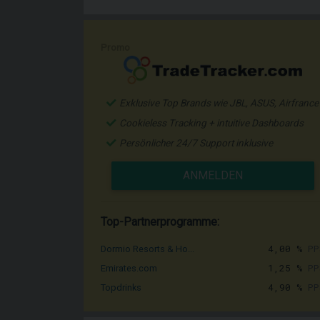
Promo
Exklusive Top Brands wie JBL, ASUS, Airfrance
Cookieless Tracking + intuitive Dashboards
Persönlicher 24/7 Support inklusive
ANMELDEN
Top-Partnerprogramme:
4,00 %
PP
Dormio Resorts & Ho...
1,25 %
PP
Emirates.com
4,90 %
PP
Topdrinks