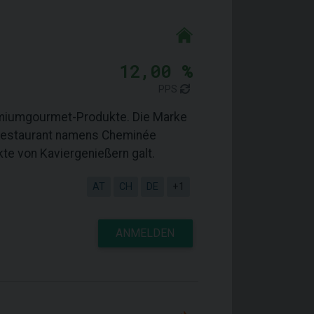
12,00 %
PPS
emiumgourmet-Produkte. Die Marke
s Restaurant namens Cheminée
te von Kaviergenießern galt.
AT
CH
DE
+1
ANMELDEN