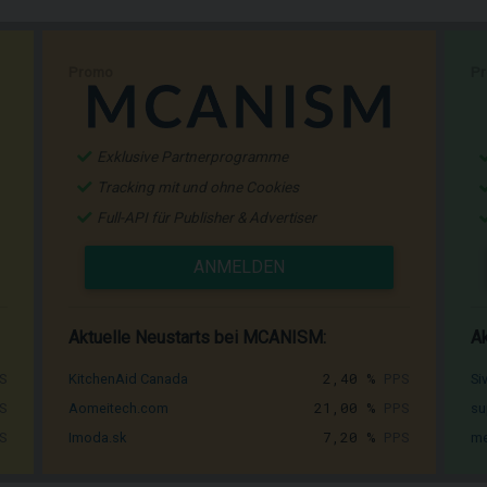
Promo
P
Exklusive Partnerprogramme
Tracking mit und ohne Cookies
Full-API für Publisher & Advertiser
ANMELDEN
Aktuelle Neustarts bei MCANISM:
Ak
S
2,40 %
PPS
KitchenAid Canada
Si
S
21,00 %
PPS
Aomeitech.com
su
S
7,20 %
PPS
Imoda.sk
me