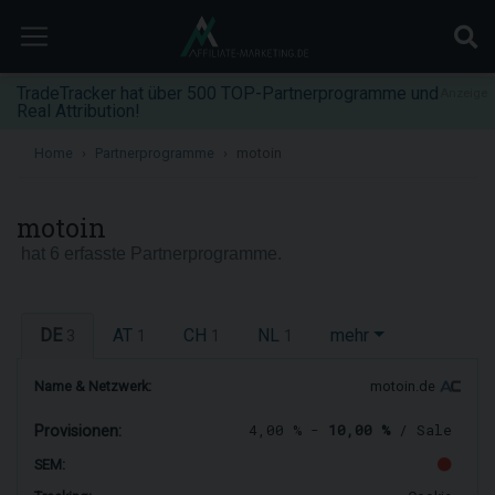
TradeTracker hat über 500 TOP-Partnerprogramme und
Anzeige
Real Attribution!
Home
Partnerprogramme
motoin
motoin
hat 6 erfasste Partnerprogramme.
DE
AT
CH
NL
mehr
3
1
1
1
Name & Netzwerk:
motoin.de
4,00 % -
10,00 %
/ Sale
Provisionen:
SEM: