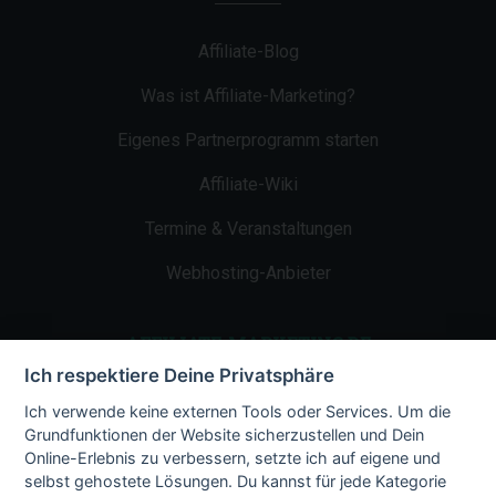
Affiliate-Blog
Was ist Affiliate-Marketing?
Eigenes Partnerprogramm starten
Affiliate-Wiki
Termine & Veranstaltungen
Webhosting-Anbieter
AFFILIATE-MARKETING.DE
Ich respektiere Deine Privatsphäre
Impressum
Ich verwende keine externen Tools oder Services. Um die
Grundfunktionen der Website sicherzustellen und Dein
Kontakt
Online-Erlebnis zu verbessern, setzte ich auf eigene und
selbst gehostete Lösungen. Du kannst für jede Kategorie
Datenschutz