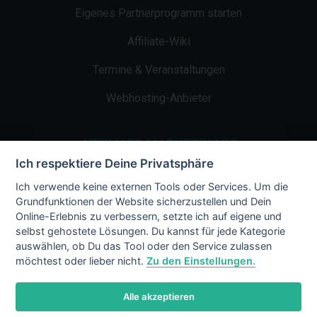
Eigenes Partnerprogramm starten
Affiliate-Wiki
Termine & Veranstaltungen
Webhosting-Anbieter
AFFILIATE-MARKETING.DE
Ich respektiere Deine Privatsphäre
Impressum
Ich verwende keine externen Tools oder Services. Um die
Grundfunktionen der Website sicherzustellen und Dein
Kontakt
Online-Erlebnis zu verbessern, setzte ich auf eigene und
selbst gehostete Lösungen. Du kannst für jede Kategorie
Datenschutz
auswählen, ob Du das Tool oder den Service zulassen
möchtest oder lieber nicht.
Zu den Einstellungen.
Alle akzeptieren