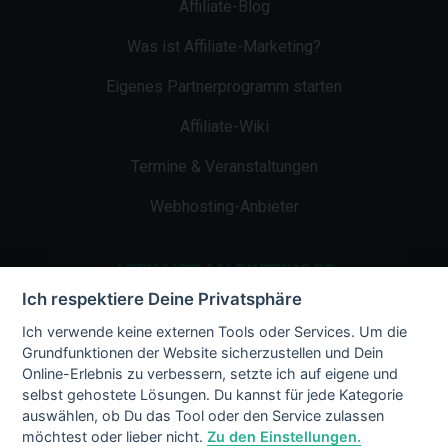
Affiliate-Blog
Was ist Affiliate-Marketing?
Eigenes Partnerprogramm starten
Affiliate-Wiki
Termine & Veranstaltungen
Webhosting-Anbieter
AFFILIATE-MARKETING.DE
Ich respektiere Deine Privatsphäre
Impressum
Ich verwende keine externen Tools oder Services. Um die
Grundfunktionen der Website sicherzustellen und Dein
Kontakt
Online-Erlebnis zu verbessern, setzte ich auf eigene und
selbst gehostete Lösungen. Du kannst für jede Kategorie
Datenschutz
auswählen, ob Du das Tool oder den Service zulassen
möchtest oder lieber nicht.
Zu den Einstellungen.