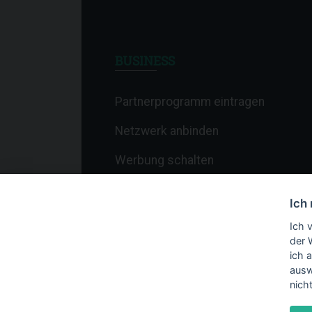
BUSINESS
Partnerprogramm eintragen
Netzwerk anbinden
Werbung schalten
Affiliate-Newsletter
Ich
Merchant-Newsletter
Ich 
der 
ich 
ausw
nich