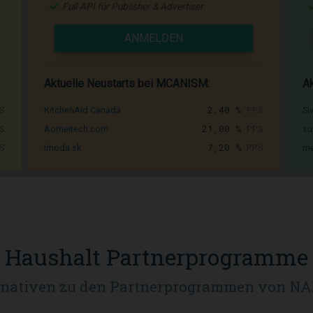
Full-API für Publisher & Advertiser
ANMELDEN
Aktuelle Neustarts bei MCANISM:
Ak
S
2,40 %
PPS
KitchenAid Canada
Si
S
21,00 %
PPS
Aomeitech.com
su
S
7,20 %
PPS
Imoda.sk
me
Haushalt Partnerprogramme
rnativen zu den Partnerprogrammen von N