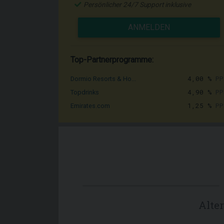
Persönlicher 24/7 Support inklusive
ANMELDEN
Top-Partnerprogramme:
4,00 %
PP
Dormio Resorts & Ho...
4,90 %
PP
Topdrinks
1,25 %
PP
Emirates.com
Alte