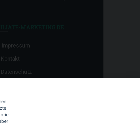
ILIATE-MARKETING.DE
Impressum
Kontakt
Datenschutz
nen
zte
orie
eber