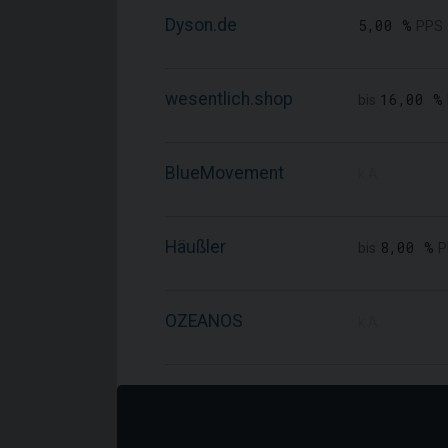
Dyson.de
5,00 %
PPS
wesentlich.shop
16,00 %
bis
BlueMovement
k.A.
Häußler
8,00 %
bis
P
OZEANOS
k.A.