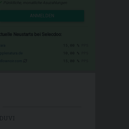
Pünktliche, monatliche Asuzahlungen
ANMELDEN
tuelle Neustarts bei Selecdoo:
15,00 %
PPS
vara
10,00 %
PPS
pplenatura.de
15,00 %
PPS
llownoir.com
ADUVI