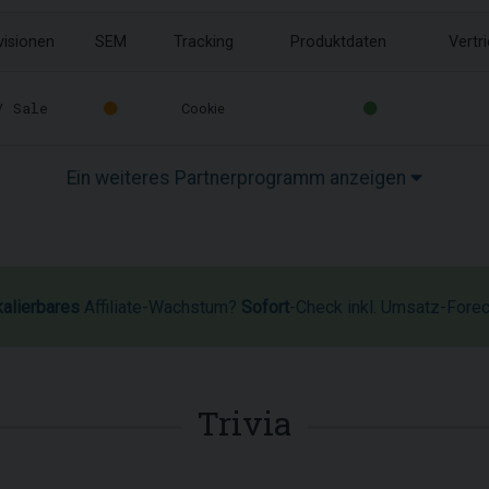
visionen
SEM
Tracking
Produktdaten
Vertr
 Sale
Cookie
Ein weiteres Partnerprogramm anzeigen
kalierbares
Affiliate-Wachstum?
Sofort
-Check inkl. Umsatz-Fore
Trivia