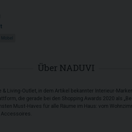
1
t
Möbel
Über NADUVI
 & Living-Outlet, in dem Artikel bekannter Interieur-Mark
ttform, die gerade bei den Shopping Awards 2020 als „Bes
önsten Must-Haves für alle Räume im Haus: vom Wohnzi
n Accessoires.