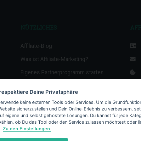
NÜTZLICHES
AFF
Affiliate-Blog
Was ist Affiliate-Marketing?
Eigenes Partnerprogramm starten
Affiliate-Wiki
 respektiere Deine Privatsphäre
Termine & Veranstaltungen
verwende keine externen Tools oder Services. Um die Grundfunktio
Website sicherzustellen und Dein Online-Erlebnis zu verbessern, set
Webhosting-Anbieter
auf eigene und selbst gehostete Lösungen. Du kannst für jede Kateg
ählen, ob Du das Tool oder den Service zulassen möchtest oder li
t.
Zu den Einstellungen.