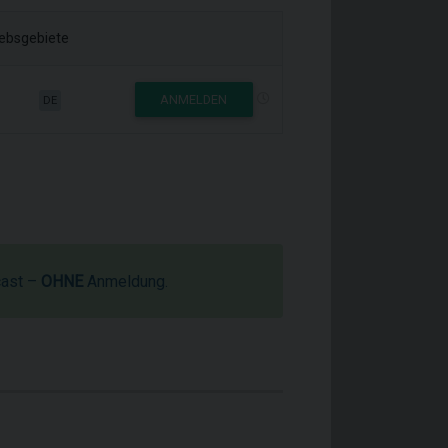
iebsgebiete
ANMELDEN
DE
cast –
OHNE
Anmeldung.