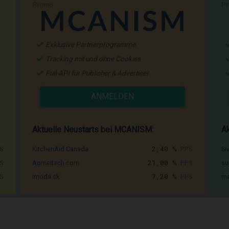
Promo
P
Exklusive Partnerprogramme
Tracking mit und ohne Cookies
Full-API für Publisher & Advertiser
ANMELDEN
Aktuelle Neustarts bei MCANISM:
Ak
S
2,40 %
PPS
KitchenAid Canada
Si
S
21,00 %
PPS
Aomeitech.com
su
S
7,20 %
PPS
Imoda.sk
me