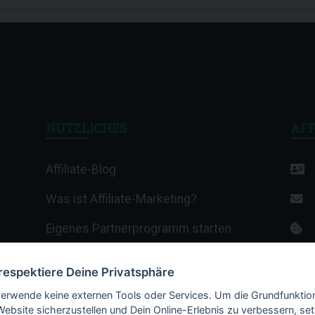
NÜTZLICHES
AFF
Affiliate-Blog
Was ist Affiliate-Marketing?
Eigenes Partnerprogramm starten
Affiliate-Wiki
 respektiere Deine Privatsphäre
Termine & Veranstaltungen
verwende keine externen Tools oder Services. Um die Grundfunktio
Website sicherzustellen und Dein Online-Erlebnis zu verbessern, set