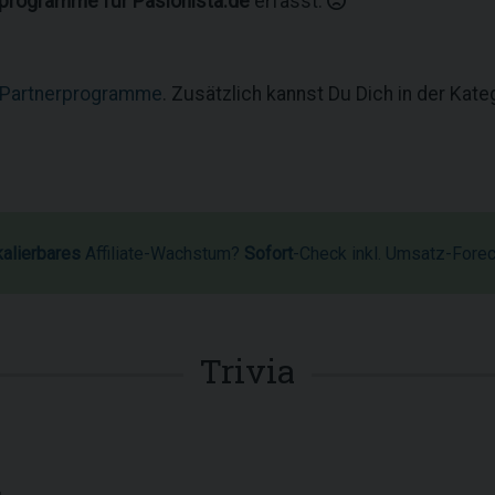
rprogramme für Pasionista.de
erfasst.
 Partnerprogramme
. Zusätzlich kannst Du Dich in der Kat
kalierbares
Affiliate-Wachstum?
Sofort
-Check inkl. Umsatz-Fore
Trivia