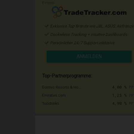
Promo
Exklusive Top Brands wie JBL, ASUS, Airfrance
Cookieless Tracking + intuitive Dashboards
Persönlicher 24/7 Support inklusive
ANMELDEN
Top-Partnerprogramme:
4,00 %
PP
Dormio Resorts & Ho...
1,25 %
PP
Emirates.com
4,90 %
PP
Topdrinks