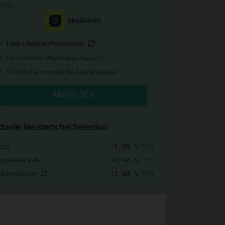
romo
Viele Lifetime-Provisionen
Persönlicher WhatsApp-Support
Pünktliche, monatliche Asuzahlungen
ANMELDEN
tuelle Neustarts bei Selecdoo:
15,00 %
PPS
vara
10,00 %
PPS
pplenatura.de
15,00 %
PPS
llownoir.com