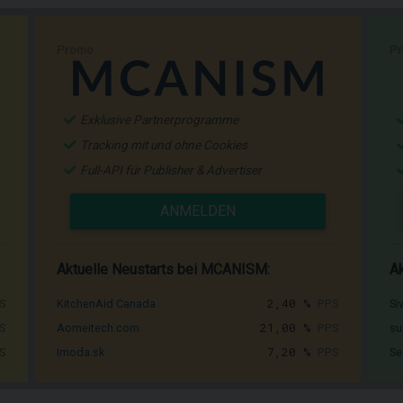
Promo
P
Exklusive Partnerprogramme
Tracking mit und ohne Cookies
Full-API für Publisher & Advertiser
ANMELDEN
Aktuelle Neustarts bei MCANISM:
Ak
S
2,40 %
PPS
KitchenAid Canada
Si
S
21,00 %
PPS
Aomeitech.com
su
S
7,20 %
PPS
Imoda.sk
Se