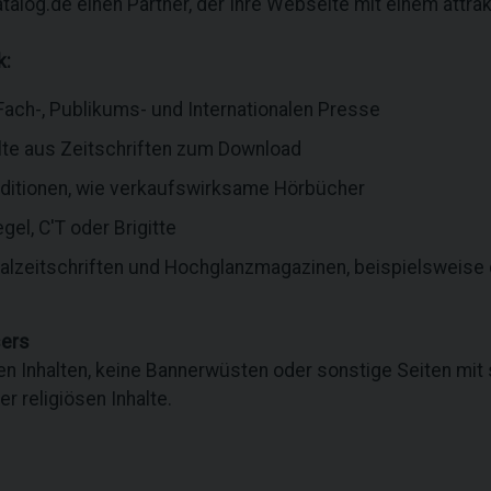
alog.de einen Partner, der Ihre Webseite mit einem attra
k:
 Fach-, Publikums- und Internationalen Presse
halte aus Zeitschriften zum Download
Editionen, wie verkaufswirksame Hörbücher
gel, C'T oder Brigitte
ialzeitschriften und Hochglanzmagazinen, beispielsweise
sers
en Inhalten, keine Bannerwüsten oder sonstige Seiten m
r religiösen Inhalte.