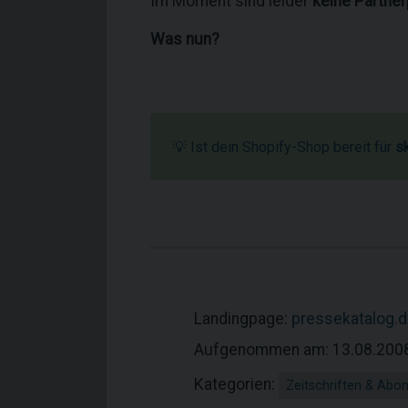
Im Moment sind leider
keine Partne
Was nun?
💡 Ist dein Shopify-Shop bereit für
s
Landingpage:
pressekatalog.
Aufgenommen am: 13.08.200
Kategorien:
Zeitschriften & Ab