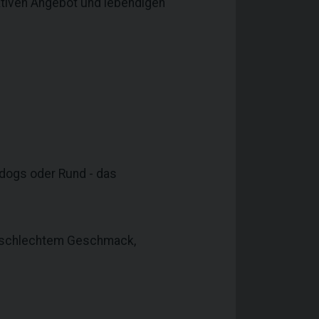
ktiven Angebot und lebendigen
 dogs oder Rund - das
it schlechtem Geschmack,