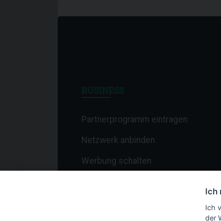
BUSINESS
Partnerprogramm eintragen
Netzwerk anbinden
Werbung schalten
Affiliate-Newsletter
Ich
Merchant-Newsletter
Ich 
der 