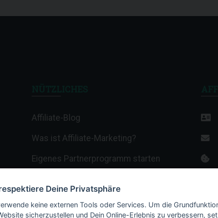
NÜTZLICHES
AFF
Affiliate-Blog
Was ist Affiliate-Marketing?
Eigenes Partnerprogramm starten
Affiliate-Wiki
 respektiere Deine Privatsphäre
Termine & Veranstaltungen
verwende keine externen Tools oder Services. Um die Grundfunktio
Website sicherzustellen und Dein Online-Erlebnis zu verbessern, set