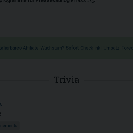
rprogramme für Pressekatalog
erfasst.
kalierbares
Affiliate-Wachstum?
Sofort
-Check inkl. Umsatz-Fore
Trivia
de
8
onnements