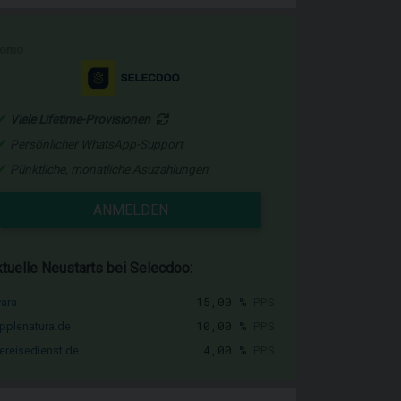
romo
Viele Lifetime-Provisionen
Persönlicher WhatsApp-Support
Pünktliche, monatliche Asuzahlungen
ANMELDEN
tuelle Neustarts bei Selecdoo:
15,00 %
PPS
vara
10,00 %
PPS
pplenatura.de
4,00 %
PPS
ereisedienst.de