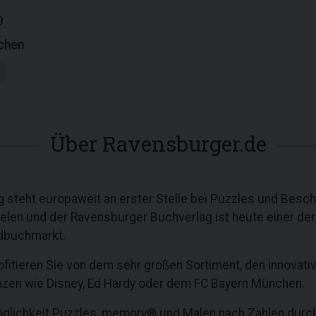
9
chen
Über Ravensburger.de
 steht europaweit an erster Stelle bei Puzzles und Besch
elen und der Ravensburger Buchverlag ist heute einer de
dbuchmarkt.
ofitieren Sie von dem sehr großen Sortiment, den innovat
nzen wie Disney, Ed Hardy oder dem FC Bayern München.
glichkeit Puzzles, memory® und Malen nach Zahlen durch