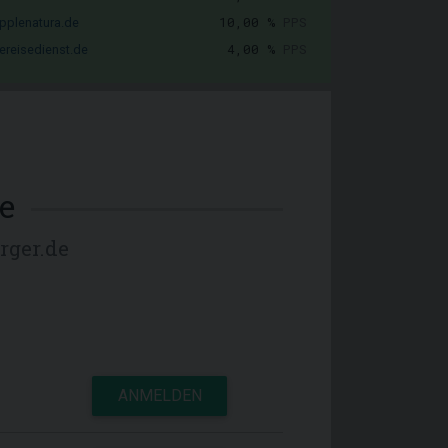
10,00 %
PPS
pplenatura.de
4,00 %
PPS
ereisedienst.de
e
rger.de
ANMELDEN