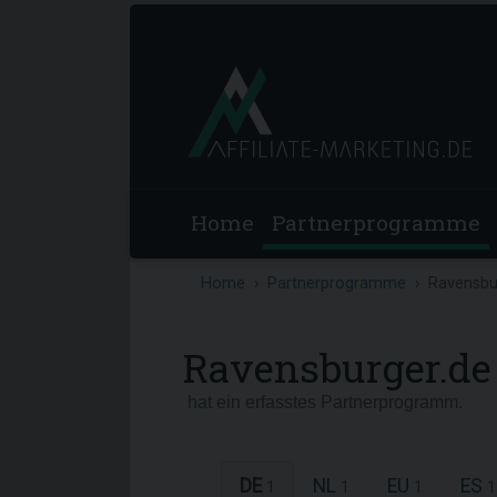
Home
Partnerprogramme
Home
Partnerprogramme
Ravensbu
Ravensburger.de
hat ein erfasstes Partnerprogramm.
DE
NL
EU
ES
1
1
1
1