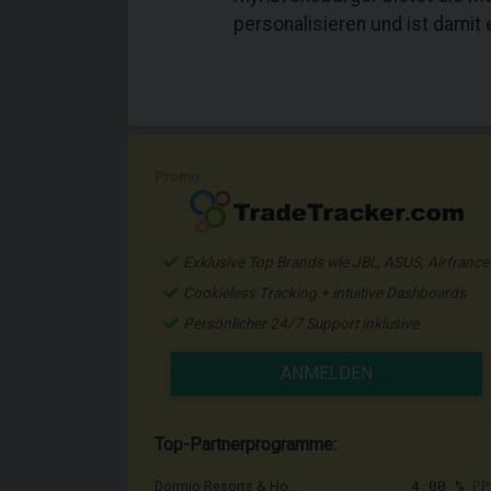
personalisieren und ist damit 
Promo
Exklusive Top Brands wie JBL, ASUS, Airfrance
Cookieless Tracking + intuitive Dashboards
Persönlicher 24/7 Support inklusive
ANMELDEN
Top-Partnerprogramme:
4,00 %
PP
Dormio Resorts & Ho...