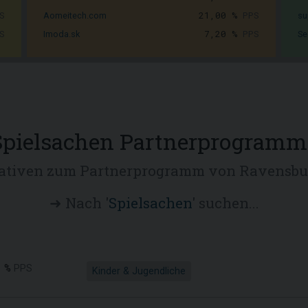
S
21,00 %
PPS
Aomeitech.com
su
S
7,20 %
PPS
Imoda.sk
Se
Spielsachen Partnerprogramm
ativen zum Partnerprogramm von Ravensbu
➜ Nach '
Spielsachen
' suchen...
 %
PPS
Kinder & Jugendliche