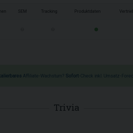
onen
SEM
Tracking
Produktdaten
Vertri
kalierbares
Affiliate-Wachstum?
Sofort
-Check inkl. Umsatz-Fore
Trivia