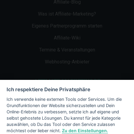
Affiliate-Blog
Was ist Affiliate-Marketing?
Eigenes Partnerprogramm starten
Affiliate-Wiki
Termine & Veranstaltungen
Webhosting-Anbieter
AFFILIATE-MARKETING.DE
Ich respektiere Deine Privatsphäre
Impressum
Ich verwende keine externen Tools oder Services. Um die
Grundfunktionen der Website sicherzustellen und Dein
Kontakt
Online-Erlebnis zu verbessern, setzte ich auf eigene und
selbst gehostete Lösungen. Du kannst für jede Kategorie
Datenschutz
auswählen, ob Du das Tool oder den Service zulassen
möchtest oder lieber nicht.
Zu den Einstellungen.