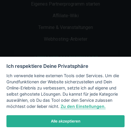
Eigenes Partnerprogramm starten
Affiliate-Wiki
Termine & Veranstaltungen
Webhosting-Anbieter
AFFILIATE-MARKETING.DE
Ich respektiere Deine Privatsphäre
Impressum
Ich verwende keine externen Tools oder Services. Um die
Grundfunktionen der Website sicherzustellen und Dein
Kontakt
Online-Erlebnis zu verbessern, setzte ich auf eigene und
selbst gehostete Lösungen. Du kannst für jede Kategorie
Datenschutz
auswählen, ob Du das Tool oder den Service zulassen
möchtest oder lieber nicht.
Zu den Einstellungen.
Alle akzeptieren
© 2002 - 2026 Copyright by Affiliate-