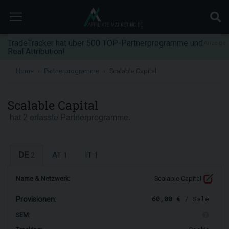
TradeTracker hat über 500 TOP-Partnerprogramme und
Anzeige
Real Attribution!
Home
Partnerprogramme
Scalable Capital
Scalable Capital
hat 2 erfasste Partnerprogramme.
DE
AT
IT
2
1
1
Name & Netzwerk:
Scalable Capital
60,00 €
/ Sale
Provisionen:
SEM: