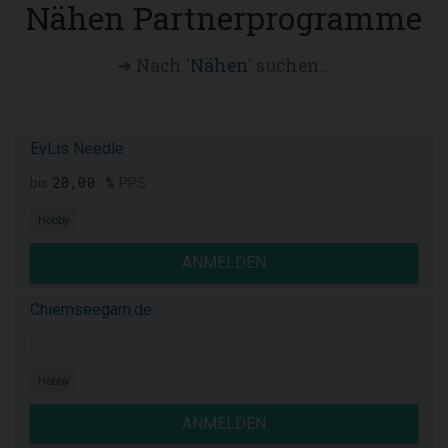
Nähen Partnerprogramme
➜ Nach '
Nähen
' suchen...
EvLis Needle
20,00 %
bis
PPS
Hobby
ANMELDEN
Chiemseegarn.de
k.A.
Hobby
ANMELDEN