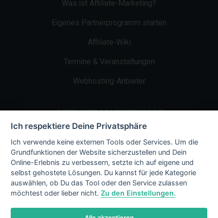
Was ist Affiliate-Marketing?
Eigenes Partnerprogramm starten
Affiliate-Wiki
Termine & Veranstaltungen
Webhosting-Anbieter
AFFILIATE-MARKETING.DE
Ich respektiere Deine Privatsphäre
Impressum
Ich verwende keine externen Tools oder Services. Um die
Grundfunktionen der Website sicherzustellen und Dein
Kontakt
Online-Erlebnis zu verbessern, setzte ich auf eigene und
selbst gehostete Lösungen. Du kannst für jede Kategorie
Datenschutz
auswählen, ob Du das Tool oder den Service zulassen
möchtest oder lieber nicht.
Zu den Einstellungen.
Alle akzeptieren