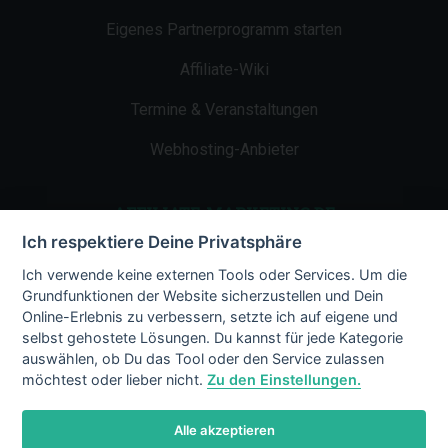
Eigenes Partnerprogramm starten
Affiliate-Wiki
Termine & Veranstaltungen
Webhosting-Anbieter
AFFILIATE-MARKETING.DE
Ich respektiere Deine Privatsphäre
Impressum
Ich verwende keine externen Tools oder Services. Um die
Grundfunktionen der Website sicherzustellen und Dein
Kontakt
Online-Erlebnis zu verbessern, setzte ich auf eigene und
selbst gehostete Lösungen. Du kannst für jede Kategorie
Datenschutz
auswählen, ob Du das Tool oder den Service zulassen
möchtest oder lieber nicht.
Zu den Einstellungen.
Alle akzeptieren