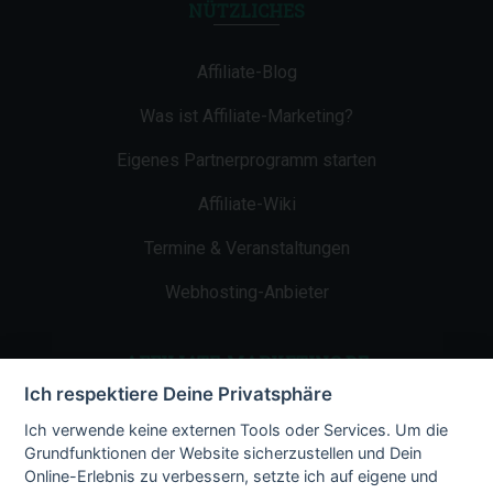
NÜTZLICHES
Affiliate-Blog
Was ist Affiliate-Marketing?
Eigenes Partnerprogramm starten
Affiliate-Wiki
Termine & Veranstaltungen
Webhosting-Anbieter
AFFILIATE-MARKETING.DE
Ich respektiere Deine Privatsphäre
Impressum
Ich verwende keine externen Tools oder Services. Um die
Grundfunktionen der Website sicherzustellen und Dein
Kontakt
Online-Erlebnis zu verbessern, setzte ich auf eigene und