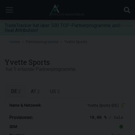
TradeTracker hat über 500 TOP-Partnerprogramme und
Anzeige
Real Attribution!
Home
Partnerprogramme
Yvette Sports
Yvette Sports
hat 5 erfasste Partnerprogramme.
DE
AT
US
2
2
2
Name & Netzwerk:
Yvette Sports (DE)
10,00 %
/ Sale
Provisionen:
SEM: