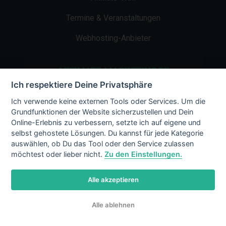
Termine & Veranstaltungen
Webhosting-Anbieter
AFFILIATE-MARKETING.DE
Ich respektiere Deine Privatsphäre
Impressum
Ich verwende keine externen Tools oder Services. Um die
Grundfunktionen der Website sicherzustellen und Dein
Kontakt
Online-Erlebnis zu verbessern, setzte ich auf eigene und
selbst gehostete Lösungen. Du kannst für jede Kategorie
Datenschutz
auswählen, ob Du das Tool oder den Service zulassen
möchtest oder lieber nicht.
Zu den Einstellungen.
Alle akzeptieren
© 2002 - 2026 Copyright by Affiliate-
Alle ablehnen
Marketing.de
/ LiMBo v2.8