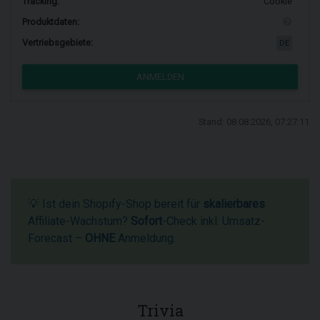
Tracking:
Cookie
Produktdaten:
Vertriebsgebiete:
DE
ANMELDEN
Stand: 08.08.2026, 07:27:11
💡 Ist dein Shopify-Shop bereit für
skalierbares
Affiliate-Wachstum?
Sofort
-Check inkl. Umsatz-
Forecast –
OHNE
Anmeldung.
Trivia