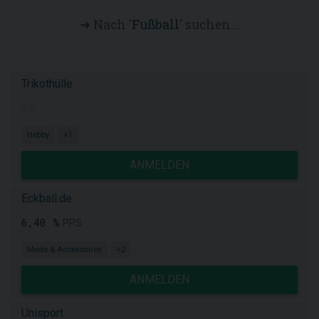
➜ Nach '
Fußball
' suchen...
Trikothülle
k.A.
Hobby
+1
ANMELDEN
Eckball.de
6,40 %
PPS
Mode & Accessoires
+2
ANMELDEN
Unisport