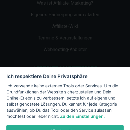
Was ist Affiliate-Marketing?
Eigenes Partnerprogramm starten
Affiliate-Wiki
Termine & Veranstaltungen
Webhosting-Anbieter
AFFILIATE-MARKETING.DE
Ich respektiere Deine Privatsphäre
Impressum
Ich verwende keine externen Tools oder Services. Um die
Grundfunktionen der Website sicherzustellen und Dein
Kontakt
Online-Erlebnis zu verbessern, setzte ich auf eigene und
selbst gehostete Lösungen. Du kannst für jede Kategorie
Datenschutz
auswählen, ob Du das Tool oder den Service zulassen
möchtest oder lieber nicht.
Zu den Einstellungen.