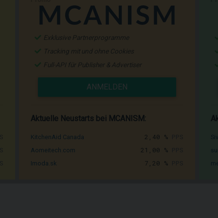
Exklusive Partnerprogramme
Tracking mit und ohne Cookies
Full-API für Publisher & Advertiser
ANMELDEN
Aktuelle Neustarts bei MCANISM:
Ak
S
2,40 %
PPS
KitchenAid Canada
Si
S
21,00 %
PPS
Aomeitech.com
su
S
7,20 %
PPS
Imoda.sk
me