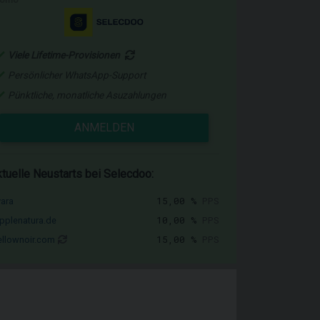
Viele Lifetime-Provisionen
Persönlicher WhatsApp-Support
Pünktliche, monatliche Asuzahlungen
ANMELDEN
tuelle Neustarts bei Selecdoo:
15,00 %
PPS
vara
10,00 %
PPS
pplenatura.de
15,00 %
PPS
llownoir.com