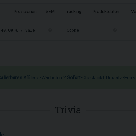
Provisionen
SEM
Tracking
Produktdaten
Ve
-
40,00 €
/ Sale
Cookie
kalierbares
Affiliate-Wachstum?
Sofort
-Check inkl. Umsatz-Fore
Trivia
de