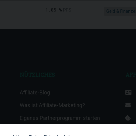
1,85 %
PPS
Geld & Finanze
NÜTZLICHES
AFF
Affiliate-Blog
Was ist Affiliate-Marketing?
Eigenes Partnerprogramm starten
Affiliate-Wiki