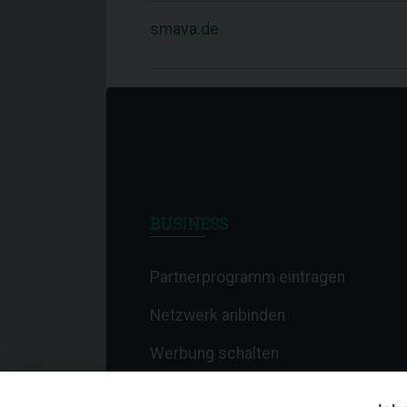
smava.de
BUSINESS
Partnerprogramm eintragen
Netzwerk anbinden
Werbung schalten
Affiliate-Newsletter