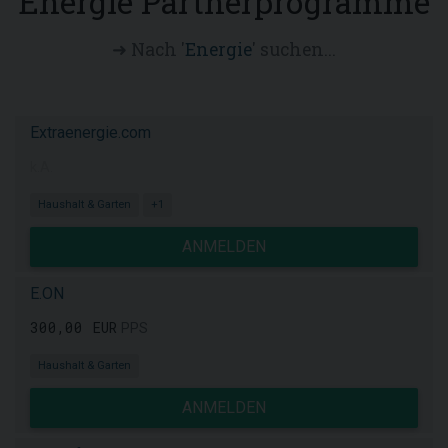
Energie Partnerprogramme
➜ Nach '
Energie
' suchen...
Extraenergie.com
k.A.
Haushalt & Garten
+1
ANMELDEN
E.ON
300,00 EUR
PPS
Haushalt & Garten
ANMELDEN