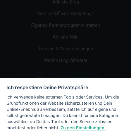
Affiliate-Blog
Was ist Affiliate-Marketing?
Eigenes Partnerprogramm starten
Affiliate-Wiki
Termine & Veranstaltungen
Webhosting-Anbieter
AFFILIATE-MARKETING.DE
Ich respektiere Deine Privatsphäre
Impressum
Ich verwende keine externen Tools oder Services. Um die
Grundfunktionen der Website sicherzustellen und Dein
Kontakt
Online-Erlebnis zu verbessern, setzte ich auf eigene und
selbst gehostete Lösungen. Du kannst für jede Kategorie
Datenschutz
auswählen, ob Du das Tool oder den Service zulassen
möchtest oder lieber nicht.
Zu den Einstellungen.