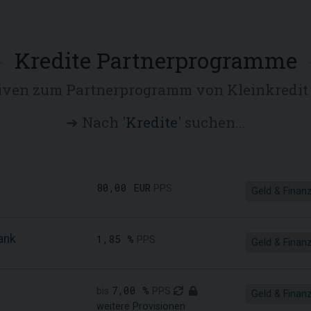
Kredite Partnerprogramme
tiven zum Partnerprogramm von Kleinkredit
➜ Nach '
Kredite
' suchen...
80,00 EUR
PPS
Geld & Finan
ank
1,85 %
PPS
Geld & Finan
7,00 %
bis
PPS
Geld & Finan
weitere Provisionen