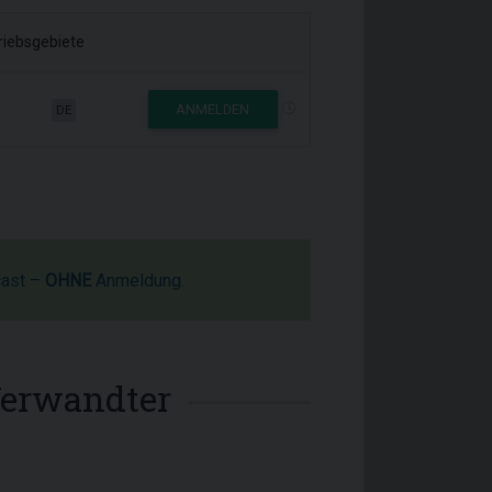
riebsgebiete
ANMELDEN
DE
cast –
OHNE
Anmeldung.
Verwandter