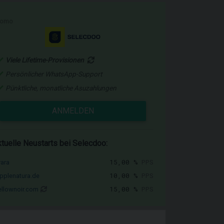
romo
Viele Lifetime-Provisionen
Persönlicher WhatsApp-Support
Pünktliche, monatliche Asuzahlungen
ANMELDEN
tuelle Neustarts bei Selecdoo:
15,00 %
PPS
vara
10,00 %
PPS
pplenatura.de
15,00 %
PPS
llownoir.com