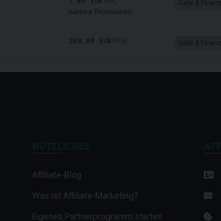
1,00 EUR
PPL
Geld & Finan
weitere Provisionen
200,00 EUR
PPS
Geld & Finan
NÜTZLICHES
AFF
Affiliate-Blog
Was ist Affiliate-Marketing?
Eigenes Partnerprogramm starten