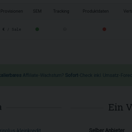
Provisionen
SEM
Tracking
Produktdaten
Vert
 €
/ Sale
kalierbares
Affiliate-Wachstum?
Sofort
-Check inkl. Umsatz-Fore
Ein 
a
Selber Anbieter
inplus-kleinkredit