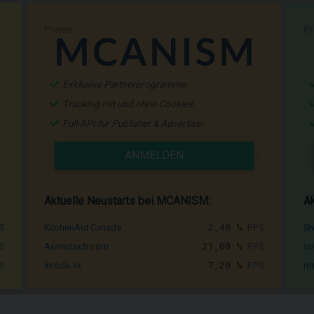
Promo
P
Exklusive Partnerprogramme
Tracking mit und ohne Cookies
Full-API für Publisher & Advertiser
ANMELDEN
Aktuelle Neustarts bei MCANISM:
Ak
S
2,40 %
PPS
KitchenAid Canada
Si
S
21,00 %
PPS
Aomeitech.com
su
S
7,20 %
PPS
Imoda.sk
me