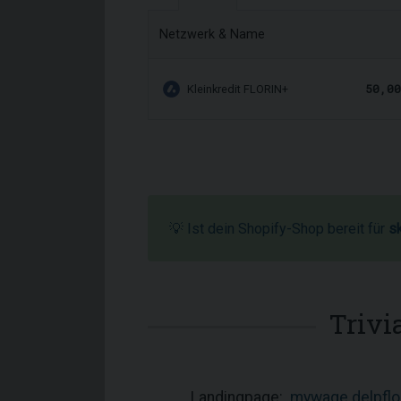
Netzwerk & Name
50,00
Kleinkredit FLORIN+
💡 Ist dein Shopify-Shop bereit für
s
Trivi
Landingpage:
mywage.delpflor