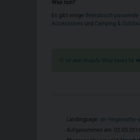
Was nun?
Es gibt einige
thematisch passende
Accessoires
und
Camping & Outdoo
💡 Ist dein Shopify-Shop bereit für
s
Landingpage:
xn--hngematte-
Aufgenommen am: 02.05.201