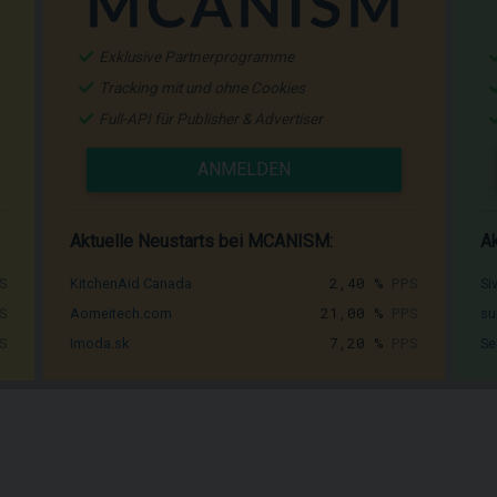
Exklusive Partnerprogramme
Tracking mit und ohne Cookies
Full-API für Publisher & Advertiser
ANMELDEN
Aktuelle Neustarts bei MCANISM:
Ak
S
2,40 %
PPS
KitchenAid Canada
Si
S
21,00 %
PPS
Aomeitech.com
su
S
7,20 %
PPS
Imoda.sk
Se