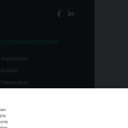
ILIATE-MARKETING.DE
Impressum
Kontakt
Datenschutz
nen
zte
orie
eber