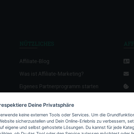
NÜTZLICHES
AFF
Affiliate-Blog
Was ist Affiliate-Marketing?
Eigenes Partnerprogramm starten
Affiliate-Wiki
 respektiere Deine Privatsphäre
Termine & Veranstaltungen
verwende keine externen Tools oder Services. Um die Grundfunktio
Website sicherzustellen und Dein Online-Erlebnis zu verbessern, set
Webhosting-Anbieter
auf eigene und selbst gehostete Lösungen. Du kannst für jede Kateg
ählen, ob Du das Tool oder den Service zulassen möchtest oder li