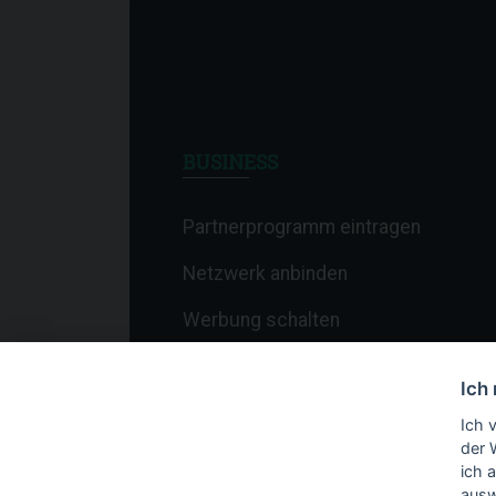
BUSINESS
Partnerprogramm eintragen
Netzwerk anbinden
Werbung schalten
Affiliate-Newsletter
Ich
Merchant-Newsletter
Ich 
der 
ich 
ausw