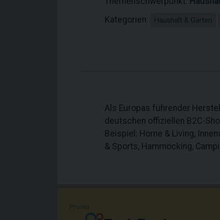
Themenschwerpunkt:
Haushal
Kategorien:
Haushalt & Garten
Als Europas führender Herste
deutschen offiziellen B2C-Sh
Beispiel: Home & Living, Inn
& Sports, Hammocking, Camping
Promo