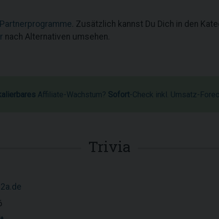
 Partnerprogramme
. Zusätzlich kannst Du Dich in den Kat
r
nach Alternativen umsehen.
kalierbares
Affiliate-Wachstum?
Sofort
-Check inkl. Umsatz-Fore
Trivia
v2a.de
6