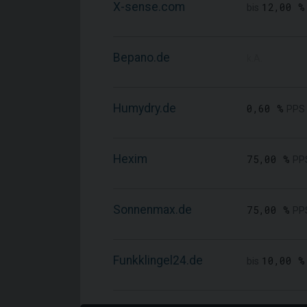
X-sense.com
12,00 %
bis
Bepano.de
k.A.
Humydry.de
0,60 %
PPS
Hexim
75,00 %
PP
Sonnenmax.de
75,00 %
PP
Funkklingel24.de
10,00 %
bis