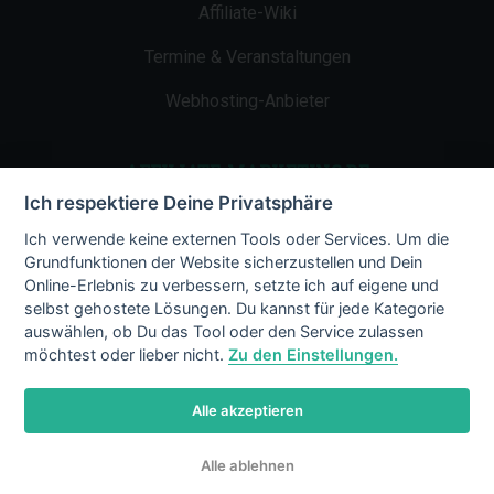
Affiliate-Wiki
Termine & Veranstaltungen
Webhosting-Anbieter
AFFILIATE-MARKETING.DE
Ich respektiere Deine Privatsphäre
Impressum
Ich verwende keine externen Tools oder Services. Um die
Grundfunktionen der Website sicherzustellen und Dein
Kontakt
Online-Erlebnis zu verbessern, setzte ich auf eigene und
selbst gehostete Lösungen. Du kannst für jede Kategorie
Datenschutz
auswählen, ob Du das Tool oder den Service zulassen
möchtest oder lieber nicht.
Zu den Einstellungen.
Alle akzeptieren
© 2002 - 2026 Copyright by Affiliate-
Alle ablehnen
Marketing.de
/ LiMBo v2.8