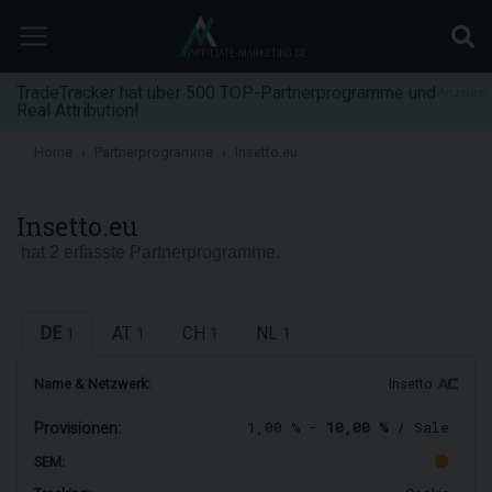
TradeTracker hat über 500 TOP-Partnerprogramme und
Anzeige
Real Attribution!
Home
Partnerprogramme
Insetto.eu
Insetto.eu
hat 2 erfasste Partnerprogramme.
DE
AT
CH
NL
1
1
1
1
Name & Netzwerk:
Insetto
1,00 % -
10,00 %
/ Sale
Provisionen:
SEM: