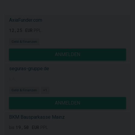
AxiaFunder.com
12,25 EUR
PPL
Geld & Finanzen
ANMELDEN
seguras-gruppe.de
k.A.
Geld & Finanzen
+1
ANMELDEN
BKM Bausparkasse Mainz
19,50 EUR
bis
PPL