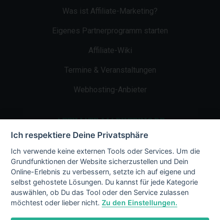
Was ist Affiliate-Marketing?
Eigenes Partnerprogramm starten
Affiliate-Wiki
Termine & Veranstaltungen
Webhosting-Anbieter
AFFILIATE-MARKETING.DE
Ich respektiere Deine Privatsphäre
Impressum
Ich verwende keine externen Tools oder Services. Um die
Grundfunktionen der Website sicherzustellen und Dein
Kontakt
Online-Erlebnis zu verbessern, setzte ich auf eigene und
selbst gehostete Lösungen. Du kannst für jede Kategorie
Datenschutz
auswählen, ob Du das Tool oder den Service zulassen
möchtest oder lieber nicht.
Zu den Einstellungen.