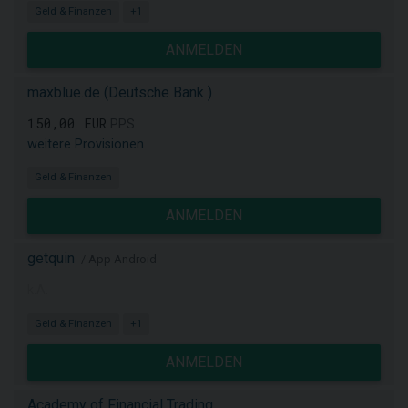
Geld & Finanzen
+1
ANMELDEN
maxblue.de (Deutsche Bank )
150,00 EUR
PPS
weitere Provisionen
Geld & Finanzen
ANMELDEN
getquin
/ App Android
k.A.
Geld & Finanzen
+1
ANMELDEN
Academy of Financial Trading