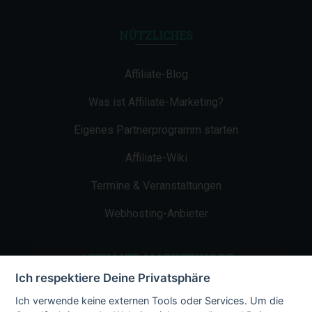
NÜTZLICHES
Affiliate-Blog
Was ist Affiliate-Marketing?
Eigenes Partnerprogramm starten
Affiliate-Wiki
Termine & Veranstaltungen
Webhosting-Anbieter
AFFILIATE-MARKETING.DE
Ich respektiere Deine Privatsphäre
Impressum
Ich verwende keine externen Tools oder Services. Um die