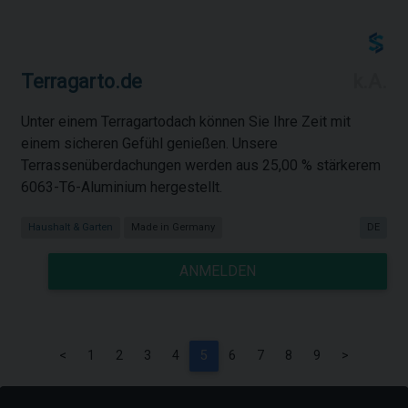
Terragarto.de
k.A.
Unter einem Terragartodach können Sie Ihre Zeit mit
einem sicheren Gefühl genießen. Unsere
Terrassenüberdachungen werden aus 25,00 % stärkerem
6063-T6-Aluminium hergestellt.
Haushalt & Garten
Made in Germany
DE
ANMELDEN
<
1
2
3
4
5
6
7
8
9
>