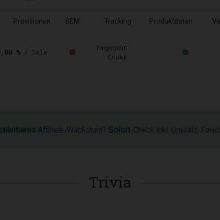
Provisionen
SEM
Tracking
Produktdaten
Ve
Fingerprint
0,00 %
/ Sale
Cookie
kalierbares
Affiliate-Wachstum?
Sofort
-Check inkl. Umsatz-Fore
Trivia