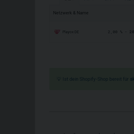
Netzwerk & Name
2,00 % -
2
Playox DE
💡 Ist dein Shopify-Shop bereit für
s