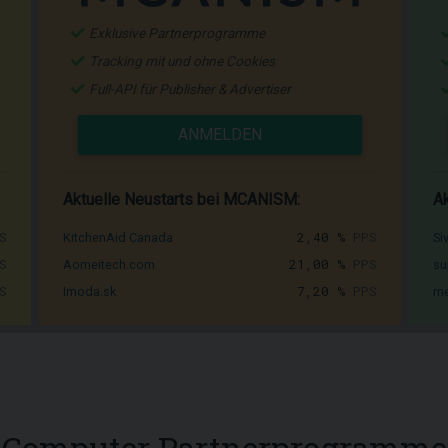
Exklusive Partnerprogramme
Tracking mit und ohne Cookies
Full-API für Publisher & Advertiser
ANMELDEN
Aktuelle Neustarts bei MCANISM:
Ak
S
2,40 %
PPS
KitchenAid Canada
Si
S
21,00 %
PPS
Aomeitech.com
su
S
7,20 %
PPS
Imoda.sk
me
Computer Partnerprogramme