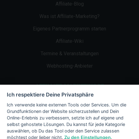
Affiliate-Blog
Was ist Affiliate-Marketing?
Eigenes Partnerprogramm starten
Affiliate-Wiki
Termine & Veranstaltungen
Webhosting-Anbieter
AFFILIATE-MARKETING.DE
Ich respektiere Deine Privatsphäre
Impressum
Ich verwende keine externen Tools oder Services. Um die
Grundfunktionen der Website sicherzustellen und Dein
Kontakt
Online-Erlebnis zu verbessern, setzte ich auf eigene und
selbst gehostete Lösungen. Du kannst für jede Kategorie
Datenschutz
auswählen, ob Du das Tool oder den Service zulassen
möchtest oder lieber nicht.
Zu den Einstellungen.