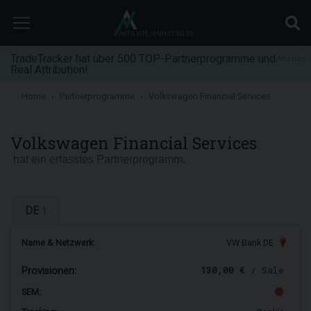
TradeTracker hat über 500 TOP-Partnerprogramme und
Anzeige
Real Attribution!
Home
Partnerprogramme
Volkswagen Financial Services
Volkswagen Financial Services
hat ein erfasstes Partnerprogramm.
DE
1
Name & Netzwerk:
VW Bank DE
130,00 €
/ Sale
Provisionen:
SEM: