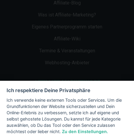
Affiliate-Blog
Was ist Affiliate-Marketing?
Eigenes Partnerprogramm starten
Affiliate-Wiki
Termine & Veranstaltungen
Webhosting-Anbieter
AFFILIATE-MARKETING.DE
Ich respektiere Deine Privatsphäre
Impressum
Ich verwende keine externen Tools oder Services. Um die
Grundfunktionen der Website sicherzustellen und Dein
Kontakt
Online-Erlebnis zu verbessern, setzte ich auf eigene und
selbst gehostete Lösungen. Du kannst für jede Kategorie
Datenschutz
auswählen, ob Du das Tool oder den Service zulassen
möchtest oder lieber nicht.
Zu den Einstellungen.