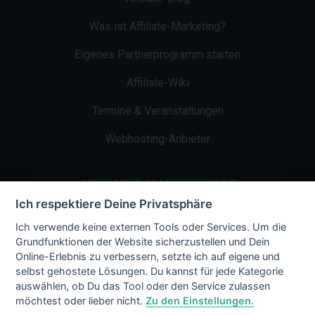
Was ist Affiliate-Marketing?
Eigenes Partnerprogramm starten
Affiliate-Wiki
Termine & Veranstaltungen
Webhosting-Anbieter
AFFILIATE-MARKETING.DE
Ich respektiere Deine Privatsphäre
Impressum
Ich verwende keine externen Tools oder Services. Um die
Grundfunktionen der Website sicherzustellen und Dein
Kontakt
Online-Erlebnis zu verbessern, setzte ich auf eigene und
selbst gehostete Lösungen. Du kannst für jede Kategorie
Datenschutz
auswählen, ob Du das Tool oder den Service zulassen
möchtest oder lieber nicht.
Zu den Einstellungen.