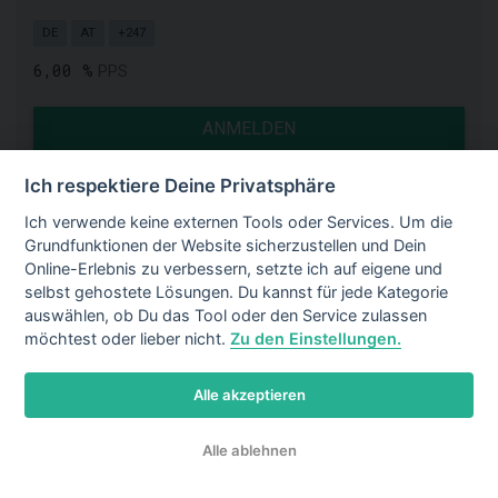
DE
AT
+247
6,00 %
PPS
ANMELDEN
04.06.2026
Ich respektiere Deine Privatsphäre
Ich verwende keine externen Tools oder Services. Um die
Grundfunktionen der Website sicherzustellen und Dein
TRES BIEN
Online-Erlebnis zu verbessern, setzte ich auf eigene und
selbst gehostete Lösungen. Du kannst für jede Kategorie
DE
AT
+247
auswählen, ob Du das Tool oder den Service zulassen
3,00 %
PPS
möchtest oder lieber nicht.
Zu den Einstellungen.
ANMELDEN
Alle akzeptieren
04.06.2026
Alle ablehnen