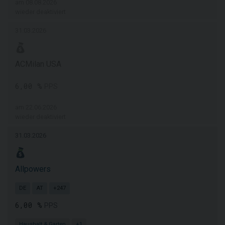
am 08.08.2026
wieder deaktiviert
31.03.2026
ACMilan USA
6,00 %
PPS
am 22.06.2026
wieder deaktiviert
31.03.2026
Allpowers
DE
AT
+247
6,00 %
PPS
Haushalt & Garten
+1