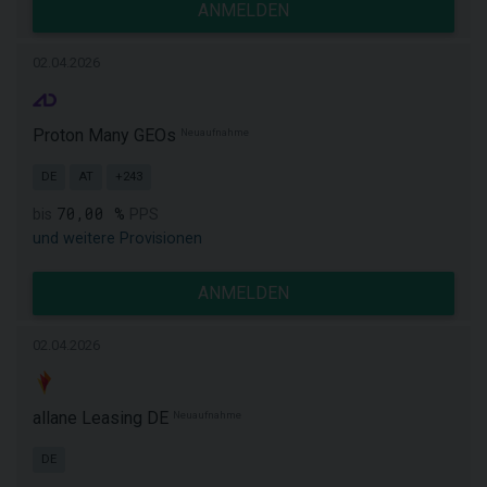
ANMELDEN
02.04.2026
Proton Many GEOs
Neuaufnahme
DE
AT
+243
70,00 %
bis
PPS
und weitere Provisionen
ANMELDEN
02.04.2026
allane Leasing DE
Neuaufnahme
DE