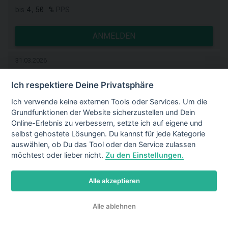
4,50 %
bis
PPS
ANMELDEN
31.03.2026
Ich respektiere Deine Privatsphäre
BudgetVetCare - US
Neuaufnahme
Ich verwende keine externen Tools oder Services. Um die
Grundfunktionen der Website sicherzustellen und Dein
DE
AT
+207
Online-Erlebnis zu verbessern, setzte ich auf eigene und
5,25 %
PPS
selbst gehostete Lösungen. Du kannst für jede Kategorie
auswählen, ob Du das Tool oder den Service zulassen
möchtest oder lieber nicht.
Zu den Einstellungen.
ANMELDEN
Alle akzeptieren
31.03.2026
Alle ablehnen
Bluetti