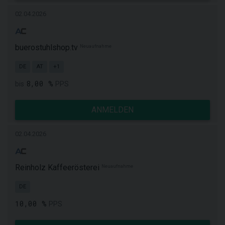
02.04.2026
buerostuhlshop.tv
Neuaufnahme
DE
AT
+1
8,00 %
bis
PPS
ANMELDEN
02.04.2026
Reinholz Kaffeerösterei
Neuaufnahme
DE
10,00 %
PPS