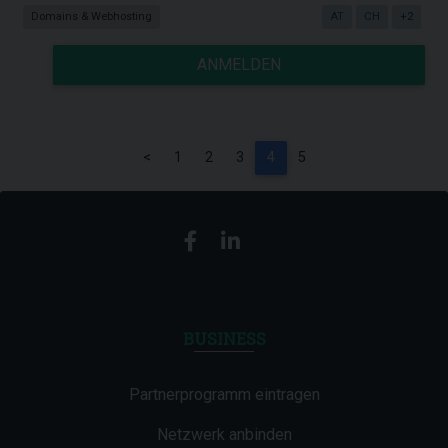
Domains & Webhosting
AT
CH
+2
ANMELDEN
<
1
2
3
4
5
BUSINESS
Partnerprogramm eintragen
Netzwerk anbinden