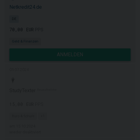
Netkredit24.de
DE
70,00 EUR
PPS
Geld & Finanzen
ANMELDEN
05.07.2024
StudyTexter
Neuaufnahme
15,00 EUR
PPS
Büro & Schule
+1
am 15.10.2024
wieder deaktiviert