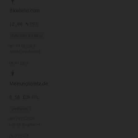
Bikehello.com
12,00 %
PPS
Fahrräder & E-Bikes
am 04.03.2025
wieder deaktiviert
06.07.2024
Meinungsplatz.de
3,50 EUR
PPL
Umfragen
am 28.05.2026
wieder deaktiviert
06.07.2024