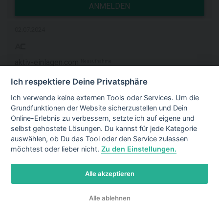
ANMELDEN
02.07.2024
aktiv-einlagen.com
Neuaufnahme
Ich respektiere Deine Privatsphäre
7,50 %
PPS
Ich verwende keine externen Tools oder Services. Um die
Gesundheit & Wellness
+1
Grundfunktionen der Website sicherzustellen und Dein
Online-Erlebnis zu verbessern, setzte ich auf eigene und
am 01.04.2025
wieder deaktiviert
selbst gehostete Lösungen. Du kannst für jede Kategorie
auswählen, ob Du das Tool oder den Service zulassen
02.07.2024
möchtest oder lieber nicht.
Zu den Einstellungen.
Alle akzeptieren
LACKVOMPROFI
Neuaufnahme
Alle ablehnen
9,50 %
bis
PPS
Kraftfahrzeuge & Zubehör
+1