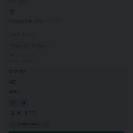
03.07.2024
Passforfun.com
Neuaufnahme
7,00 %
PPS
Freizeit & Unterhaltung
am 31.10.2024
wieder deaktiviert
02.07.2024
AIRY
DE
AT
12,00 %
PPS
Haushalt & Garten
+1