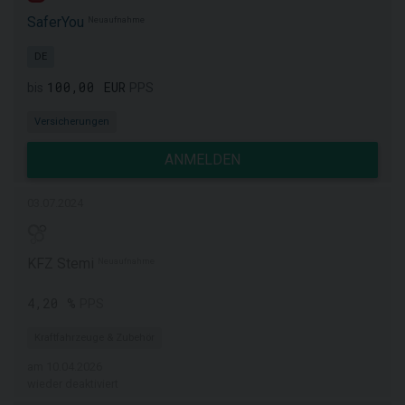
SaferYou
Neuaufnahme
DE
100,00 EUR
bis
PPS
Versicherungen
ANMELDEN
03.07.2024
KFZ Stemi
Neuaufnahme
4,20 %
PPS
Kraftfahrzeuge & Zubehör
am 10.04.2026
wieder deaktiviert