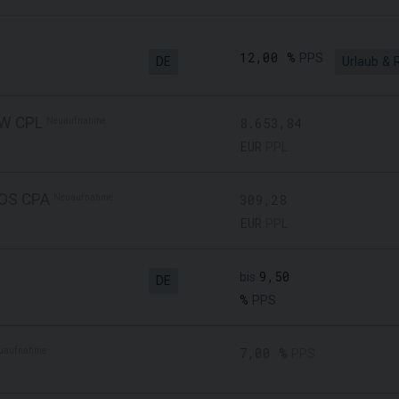
12,00 %
PPS
DE
Urlaub & 
WW CPL
Neuaufnahme
8.653,84
EUR
PPL
EOS CPA
Neuaufnahme
309,28
EUR
PPL
9,50
bis
DE
%
PPS
uaufnahme
7,00 %
PPS