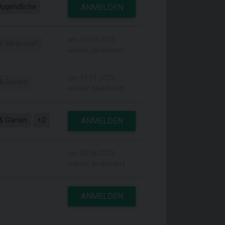
Jugendliche
ANMELDEN
am 19.03.2025
& Wirtschaft
wieder deaktiviert
am 15.01.2025
& Garten
wieder deaktiviert
& Garten
+2
ANMELDEN
am 02.06.2025
wieder deaktiviert
ANMELDEN