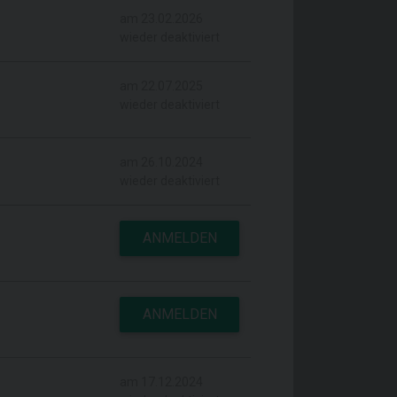
am 23.02.2026
wieder deaktiviert
am 22.07.2025
wieder deaktiviert
am 26.10.2024
wieder deaktiviert
ANMELDEN
ANMELDEN
am 17.12.2024