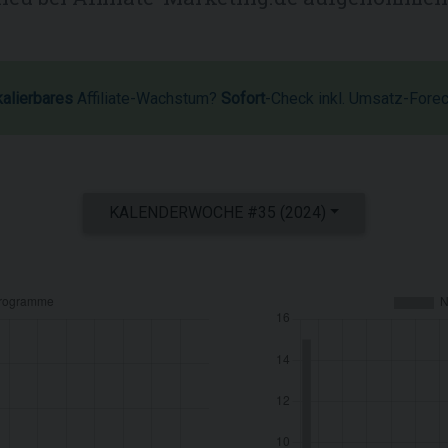
kalierbares
Affiliate-Wachstum?
Sofort
-Check inkl. Umsatz-Fore
KALENDERWOCHE #35 (2024)