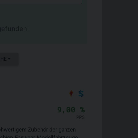
efunden!
CHE
9,00 %
PPS
hochwertigem Zubehör der ganzen
shion, Fanwear, Modellfahrzeuge,