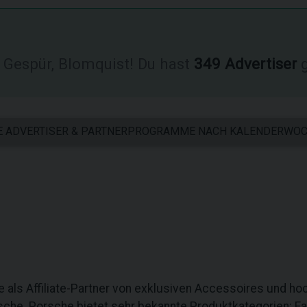
Gespür, Blomquist! Du hast
349 Advertiser
g
E ADVERTISER & PARTNERPROGRAMME NACH KALENDERWO
Sie als Affiliate-Partner von exklusiven Accessoires und 
sche. Porsche bietet sehr bekannte Produktkategorien: Fa