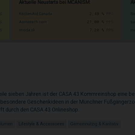
Aktuelle Neustarts bei MCANISM:
Ak
S
2,40 %
PPS
KitchenAid Canada
Si
S
21,00 %
PPS
Aomeitech.com
su
S
7,20 %
PPS
Imoda.sk
me
eile sieben Jahren ist der CASA 43 Kommreinshop eine beli
d besondere Geschenkideen in der Münchner Fußgängerzon
t durch den CASA 43 Onlineshop.
Blumen
Lifestyle & Accessoires
Gemeinnützig & Karitativ