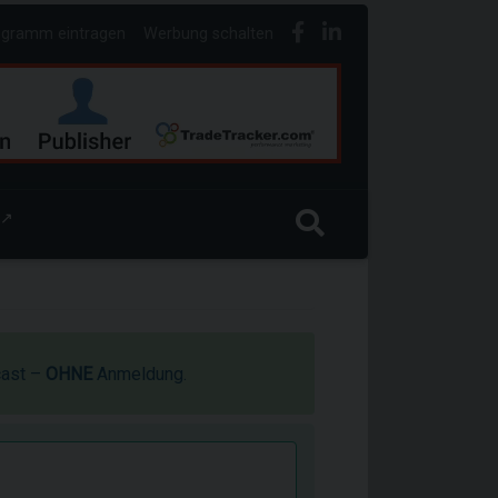
ogramm eintragen
Werbung schalten
↗
cast –
OHNE
Anmeldung.