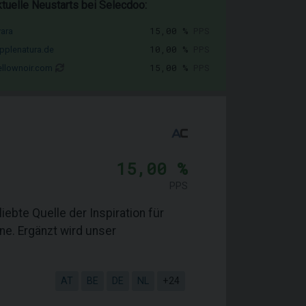
tuelle Neustarts bei Selecdoo:
15,00 %
PPS
vara
10,00 %
PPS
pplenatura.de
15,00 %
PPS
llownoir.com
15,00 %
PPS
ebte Quelle der Inspiration für
e. Ergänzt wird unser
AT
BE
DE
NL
+24