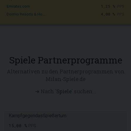
1,25 %
PPS
Emirates.com
4,00 %
PPS
Dormio Resorts & Ho...
Spiele Partnerprogramme
Alternativen zu den Partnerprogrammen von
Milan-Spiele.de
➜ Nach '
Spiele
' suchen...
KampfgegendasSpießertum
15,00 %
PPS