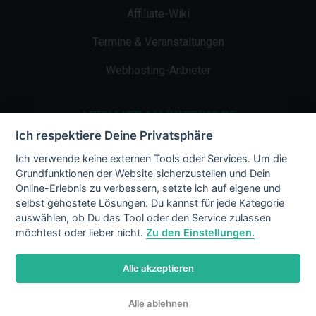
Affiliate-Wiki
Termine & Veranstaltungen
Webhosting-Anbieter
AFFILIATE-MARKETING.DE
Ich respektiere Deine Privatsphäre
Impressum
Ich verwende keine externen Tools oder Services. Um die
Grundfunktionen der Website sicherzustellen und Dein
Kontakt
Online-Erlebnis zu verbessern, setzte ich auf eigene und
selbst gehostete Lösungen. Du kannst für jede Kategorie
Datenschutz
auswählen, ob Du das Tool oder den Service zulassen
möchtest oder lieber nicht.
Zu den Einstellungen.
Alle akzeptieren
© 2002 - 2026 Copyright by Affiliate-
Alle ablehnen
Marketing.de
/ LiMBo v2.8