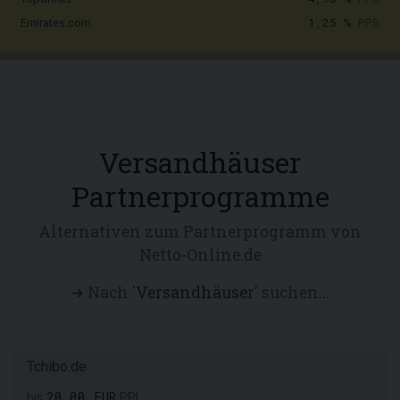
1,25 %
PPS
Emirates.com
Versandhäuser
Partnerprogramme
Alternativen zum Partnerprogramm von
Netto-Online.de
➜ Nach '
Versandhäuser
' suchen...
Tchibo.de
20,00 EUR
bis
PPL