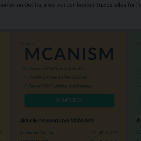
 perfekten Outfits, alles von den besten Brands, alles für 
Promo
P
Exklusive Partnerprogramme
Tracking mit und ohne Cookies
Full-API für Publisher & Advertiser
ANMELDEN
Aktuelle Neustarts bei MCANISM:
Ak
S
2,40 %
PPS
KitchenAid Canada
Si