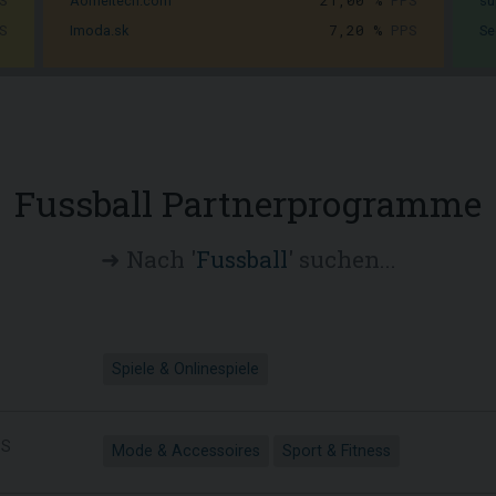
S
21,00 %
PPS
Aomeitech.com
su
S
7,20 %
PPS
Imoda.sk
Se
Fussball Partnerprogramme
➜ Nach '
Fussball
' suchen...
Spiele & Onlinespiele
S
Mode & Accessoires
Sport & Fitness