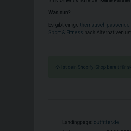
Im Moment sind leider
keine Partne
Was nun?
Es gibt einige
thematisch passende
Sport & Fitness
nach Alternativen u
💡 Ist dein Shopify-Shop bereit für
s
Landingpage:
outfitter.de