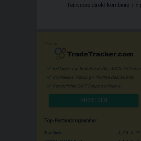
Teilweise direkt kombiniert in
Promo
Exklusive Top Brands wie JBL, ASUS, Airfrance
Cookieless Tracking + intuitive Dashboards
Persönlicher 24/7 Support inklusive
ANMELDEN
Top-Partnerprogramme:
4,90 %
PP
Topdrinks