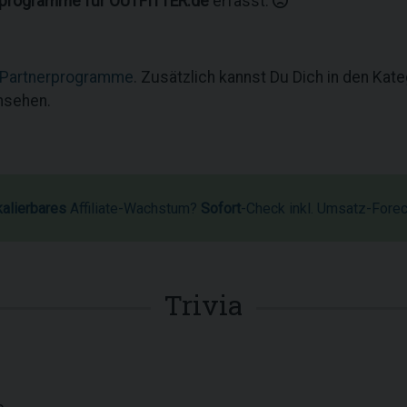
rprogramme für OUTFITTER.de
erfasst.
 Partnerprogramme
. Zusätzlich kannst Du Dich in den Kat
msehen.
kalierbares
Affiliate-Wachstum?
Sofort
-Check inkl. Umsatz-Fore
Trivia