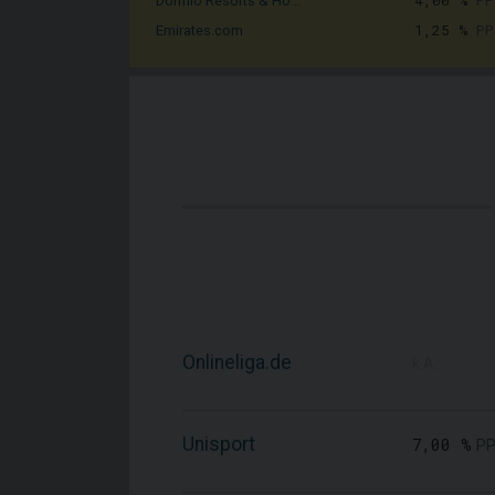
4,00 %
PP
Dormio Resorts & Ho...
1,25 %
PP
Emirates.com
Onlineliga.de
k.A.
Unisport
7,00 %
PP