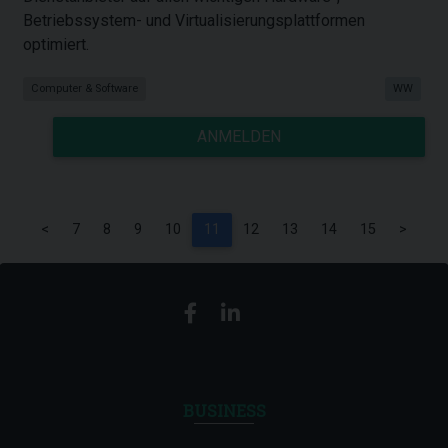
Betriebssystem- und Virtualisierungsplattformen
optimiert.
Computer & Software
WW
ANMELDEN
<
7
8
9
10
11
12
13
14
15
>
BUSINESS