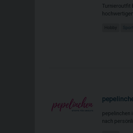
Turnieroutfit
hochwertigem
Hobby
Sport
pepelinch
pepelinchen 
nach persönl