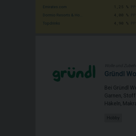
1,25 %
PP
Emirates.com
4,00 %
PP
Dormio Resorts & Ho...
4,90 %
PP
Topdrinks
Wolle und Zubeh
Gründl Wo
Bei Gründl Wo
Garnen, Stof
Häkeln, Makr
Hobby