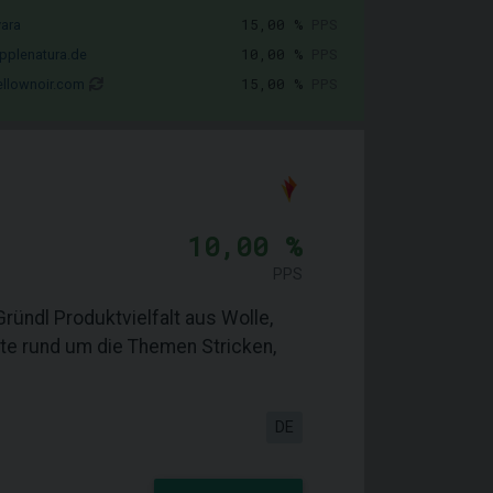
15,00 %
PPS
vara
10,00 %
PPS
pplenatura.de
15,00 %
PPS
llownoir.com
10,00 %
PPS
ründl Produktvielfalt aus Wolle,
te rund um die Themen Stricken,
DE