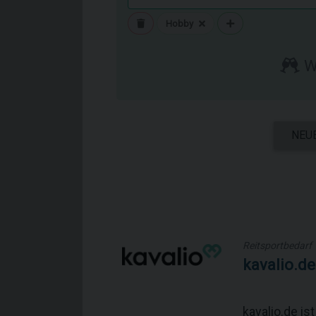
Hobby
Wo
NEU
Reitsportbedarf
kavalio.de
kavalio.de i