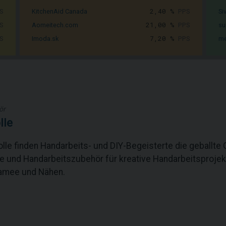
S
2,40 %
PPS
KitchenAid Canada
Si
S
21,00 %
PPS
Aomeitech.com
su
S
7,20 %
PPS
Imoda.sk
me
ör
lle
lle finden Handarbeits- und DIY-Begeisterte die geballte G
fe und Handarbeitszubehör für kreative Handarbeitsprojek
amee und Nähen.