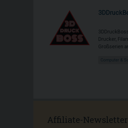
3DDruckB
3DDruckBoss 
Drucker, Fila
Großserien a
Computer & S
Affiliate-Newsletter 