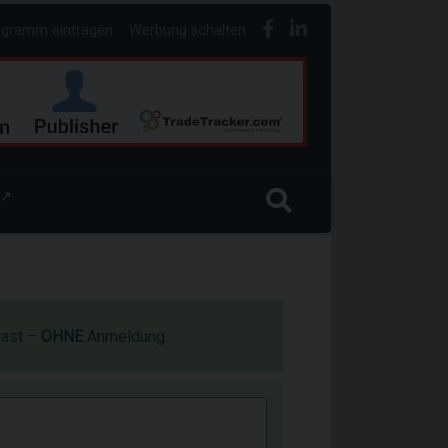
ogramm eintragen
Werbung schalten
↗
cast –
OHNE
Anmeldung.