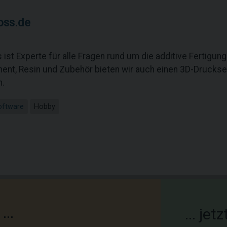
oss.de
ist Experte für alle Fragen rund um die additive Fertigu
ment, Resin und Zubehör bieten wir auch einen 3D-Druckserv
n.
oftware
Hobby
...
... je