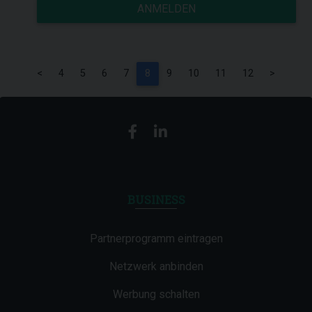
ANMELDEN
<
4
5
6
7
8
9
10
11
12
>
BUSINESS
Partnerprogramm eintragen
Netzwerk anbinden
Werbung schalten