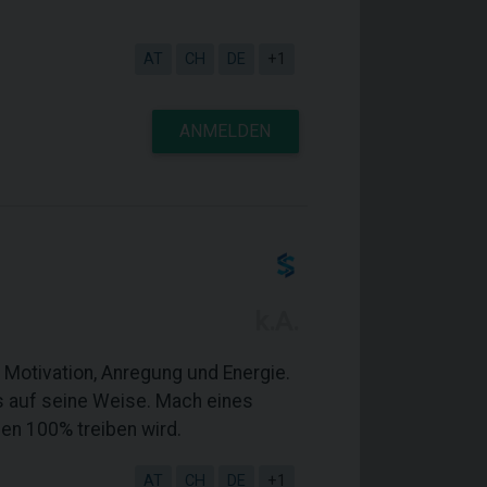
AT
CH
DE
+1
ANMELDEN
k.A.
 Motivation, Anregung und Energie.
ns auf seine Weise. Mach eines
nen 100% treiben wird.
AT
CH
DE
+1