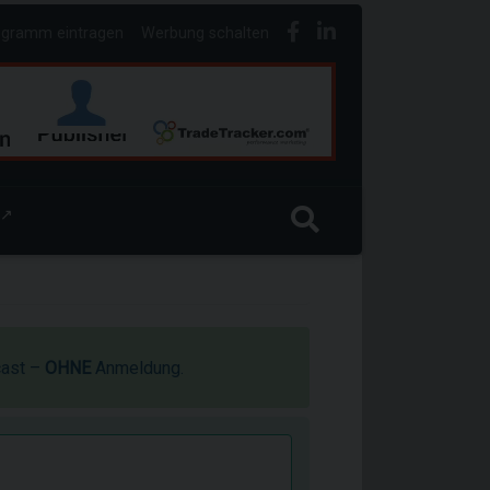
ogramm eintragen
Werbung schalten
↗
cast –
OHNE
Anmeldung.