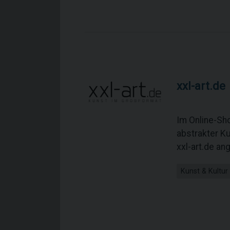
xxl-art.de
Im Online-Sho
abstrakter Ku
xxl-art.de an
Kunst & Kultur