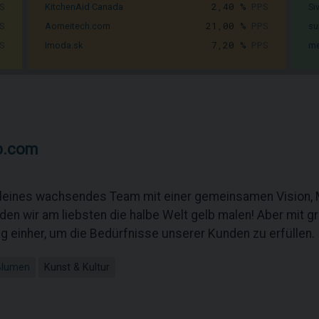
S
2,40 %
PPS
KitchenAid Canada
Si
S
21,00 %
PPS
Aomeitech.com
su
S
7,20 %
PPS
Imoda.sk
me
b.com
 kleines wachsendes Team mit einer gemeinsamen Vision,
den wir am liebsten die halbe Welt gelb malen! Aber mit 
g einher, um die Bedürfnisse unserer Kunden zu erfüllen.
Blumen
Kunst & Kultur