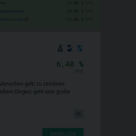
15,00 %
PPS
vara
10,00 %
PPS
pplenatura.de
15,00 %
PPS
llownoir.com
6,40 %
PPS
 Menschen gelb zu zeichnen.
großem Ehrgeiz geht eine große
DE
ANMELDEN