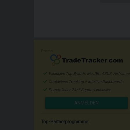
Promo
Exklusive Top Brands wie JBL, ASUS, Airfrance
Cookieless Tracking + intuitive Dashboards
Persönlicher 24/7 Support inklusive
ANMELDEN
Top-Partnerprogramme: