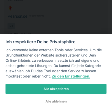
Pearson.de
Neuaufnahme
DE
23,00 %
PPS
Ich respektiere Deine Privatsphäre
Büro & Schule
+1
Ich verwende keine externen Tools oder Services. Um die
ANMELDEN
Grundfunktionen der Website sicherzustellen und Dein
Online-Erlebnis zu verbessern, setzte ich auf eigene und
selbst gehostete Lösungen. Du kannst für jede Kategorie
06.10.2023
auswählen, ob Du das Tool oder den Service zulassen
möchtest oder lieber nicht.
Zu den Einstellungen.
Foto-Koester.de
Alle akzeptieren
DE
1,25 %
Alle ablehnen
PPS
Fotografieren & Filmen