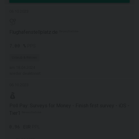
06.10.2023
Flughafenstellplatz.de
Neuaufnahme
7,00 %
PPS
Urlaub & Reisen
am 18.04.2024
wieder deaktiviert
06.10.2023
Poll Pay: Surveys for Money - Finish first survey - iOS -
Tier1
Neuaufnahme
0,96 EUR
PPL