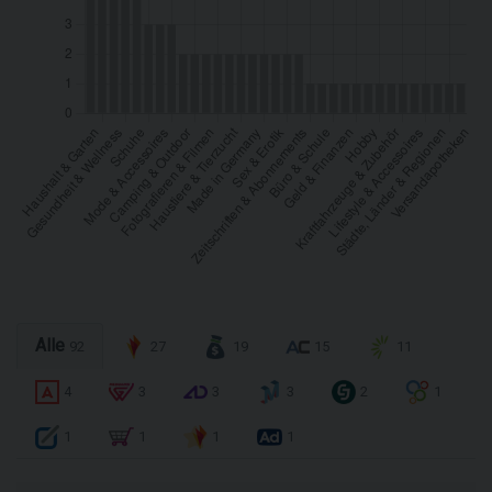
Alle
92
27
19
15
11
4
3
3
3
2
1
1
1
1
1